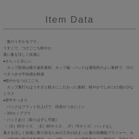
Item Data
「夏のうすかるブラ」
うすくて、つけごこち軽やか
暑い夏を涼しく快適に
●さらっと涼しい
カップ肌側は吸汗速乾素材、カップ脇・バックは通気性のよい素材で、汗の
ベタつきや不快感を軽減
●軽やかなつけごこち
カップ裏打ちはうすさと軽さにこだわった素材。軽やかでしめつけ感が少な
くラク
●背中すっきり
バックはフラット仕上げで、段差がつきにくい
・3/4カップブラ
・パッドあり（取りはずし可能）
〈（D）85サイズ、（E）80サイズ、（F）75サイズ〉パッドなし
暑さを涼しく快適に乗り切るための工夫が詰まった夏の高機能ブラジャー。カ