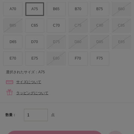
A70
A75
B65
B70
B75
B80
B85
C65
C70
C75
C80
C85
D65
D70
D75
D80
D85
E65
E70
E75
E80
F70
F75
選択されたサイズ：A75
サイズについて
ラッピングについて
点
数量：