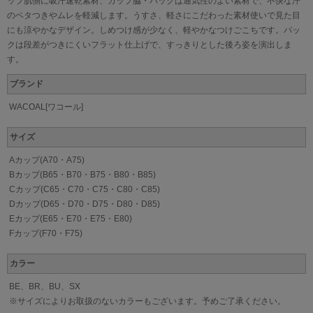
ップ肌側に吸汗速乾素材、カップ脇・バックは通気性のよい素材で、不快な汗
のベタつきやムレを軽減します。うすさ、軽さにこだわった素材使いで見た目
にも涼やかなデザイン。しめつけ感が少なく、軽やかなつけごこちです。バッ
クは段差がつきにくいフラット仕上げで、すっきりとした後ろ姿を演出しま
す。
ブランド
WACOAL[ワコール]
サイズ
Aカップ(A70・A75)
Bカップ(B65・B70・B75・B80・B85)
Cカップ(C65・C70・C75・C80・C85)
Dカップ(D65・D70・D75・D80・D85)
Eカップ(E65・E70・E75・E80)
Fカップ(F70・F75)
カラー
BE、BR、BU、SX
※サイズによりお取扱のないカラーもございます。予めご了承ください。