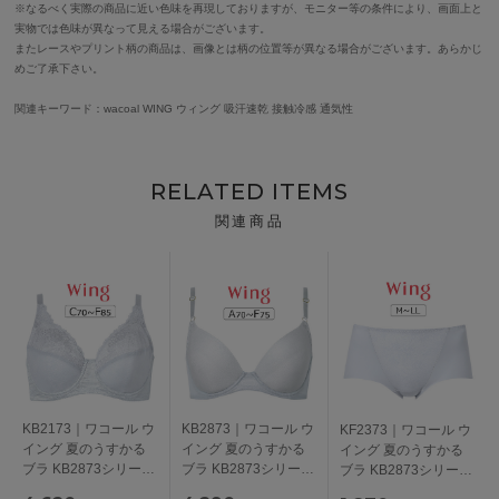
※なるべく実際の商品に近い色味を再現しておりますが、モニター等の条件により、画面上と
実物では色味が異なって見える場合がございます。
またレースやプリント柄の商品は、画像とは柄の位置等が異なる場合がございます。あらかじ
めご了承下さい。
関連キーワード：wacoal WING ウィング 吸汗速乾 接触冷感 通気性
RELATED ITEMS
関連商品
KB2173｜ワコール ウ
KB2873｜ワコール ウ
KF2373｜ワコール ウ
イング 夏のうすかる
イング 夏のうすかる
イング 夏のうすかる
ブラ KB2873シリーズ
ブラ KB2873シリーズ
ブラ KB2873シリーズ
フルカップブラ ブラ
ブラジャー単品
ショーツ M/L/LL