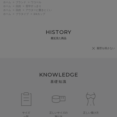
ホーム
>
ブランド
>
ワコール
ホーム
>
目的
>
背中すっきり
ホーム
>
目的
>
アウターに響きにくい
ホーム
>
ブラタイプ
>
3/4カップ
HISTORY
最近見た商品
履歴を残さない
KNOWLEDGE
基礎知識
サイズ
正しいサイズの
正しい着け方
一覧
測り方