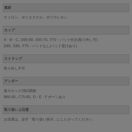
素材
ナイロン、ポリエステル、ポリウレタン
カップ
A・B・C､ D65-80､ E65-75､ F70：パッド付き(取り外し可)
D85､ E80､ F75：パッドなし(パッド受けあり)
ストラップ
取り外し不可
アンダー
後ろホック2段3調節
B80-85､ C75-85､ D・E・F ボーンあり
取り扱い上注意
お洗濯は、必ず「取り扱い表示」にしたがってください。