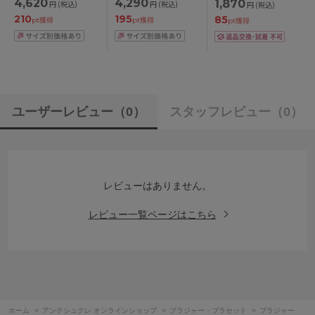
4,620
4,290
1,870
円
(税込)
円
(税込)
円
(税込)
ジャー単品 CDEFカッ
ABCDEFカップ アン
210
195
85
プ アンダー
ダー
pt獲得
pt獲得
pt獲得
70/75/80/85cm
65/70/75/80/85cm
ユーザーレビュー
（0）
スタッフレビュー
（0）
レビューはありません。
レビュー一覧ページはこちら
ホーム
>
アンテシュクレ オンラインショップ
>
ブラジャー・ブラセット
>
ブラジャー