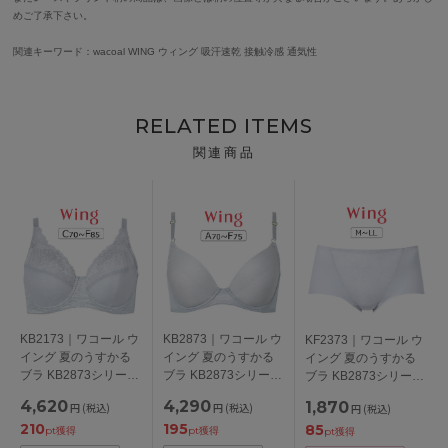
めご了承下さい。
関連キーワード：wacoal WING ウィング 吸汗速乾 接触冷感 通気性
RELATED ITEMS
関連商品
KB2173｜ワコール ウ
KB2873｜ワコール ウ
KF2373｜ワコール ウ
イング 夏のうすかる
イング 夏のうすかる
イング 夏のうすかる
ブラ KB2873シリーズ
ブラ KB2873シリーズ
ブラ KB2873シリーズ
フルカップブラ ブラ
ブラジャー単品
ショーツ M/L/LL
4,620
4,290
1,870
円
(税込)
円
(税込)
円
(税込)
ジャー単品 CDEFカッ
ABCDEFカップ アン
210
195
85
プ アンダー
ダー
pt獲得
pt獲得
pt獲得
70/75/80/85cm
65/70/75/80/85cm