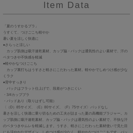
Item Data
「夏のうすかるブラ」
うすくて、つけごこち軽やか
暑い夏を涼しく快適に
●さらっと涼しい
カップ肌側は吸汗速乾素材、カップ脇・バックは通気性のよい素材で、汗の
ベタつきや不快感を軽減
●軽やかなつけごこち
カップ裏打ちはうすさと軽さにこだわった素材。軽やかでしめつけ感が少な
くラク
●背中すっきり
バックはフラット仕上げで、段差がつきにくい
・3/4カップブラ
・パッドあり（取りはずし可能）
〈（D）85サイズ、（E）80サイズ、（F）75サイズ〉パッドなし
暑さを涼しく快適に乗り切るための工夫が詰まった夏の高機能ブラジャー。カ
ップ肌側に吸汗速乾素材、カップ脇・バックは通気性のよい素材で、不快な汗
のベタつきやムレを軽減します。うすさ、軽さにこだわった素材使いで見た目
にも涼やかなデザイン。しめつけ感が少なく、軽やかなつけごこちです。バッ