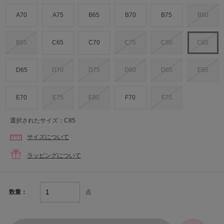
A70
A75
B65
B70
B75
B80
B85
C65
C70
C75
C80
C85
D65
D70
D75
D80
D85
E65
E70
E75
E80
F70
F75
選択されたサイズ：C85
サイズについて
ラッピングについて
点
数量：