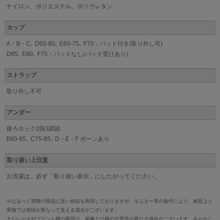
ナイロン、ポリエステル、ポリウレタン
カップ
A・B・C､ D65-80､ E65-75､ F70：パッド付き(取り外し可)
D85､ E80､ F75：パッドなし(パッド受けあり)
ストラップ
取り外し不可
アンダー
後ろホック2段3調節
B80-85､ C75-85､ D・E・F ボーンあり
取り扱い上注意
お洗濯は、必ず「取り扱い表示」にしたがってください。
※なるべく実際の商品に近い色味を再現しておりますが、モニター等の条件により、画面上と
実物では色味が異なって見える場合がございます。
またレースやプリント柄の商品は、画像とは柄の位置等が異なる場合がございます。あらかじ