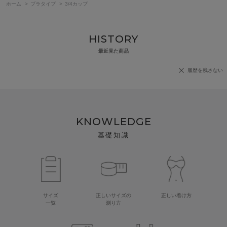
ホーム
>
ブラタイプ
>
3/4カップ
HISTORY
最近見た商品
履歴を残さない
KNOWLEDGE
基礎知識
サイズ
正しいサイズの
正しい着け方
一覧
測り方