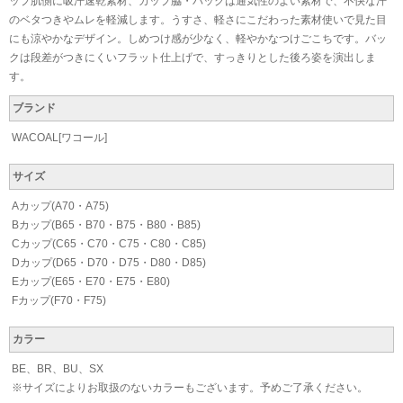
ップ肌側に吸汗速乾素材、カップ脇・バックは通気性のよい素材で、不快な汗
のベタつきやムレを軽減します。うすさ、軽さにこだわった素材使いで見た目
にも涼やかなデザイン。しめつけ感が少なく、軽やかなつけごこちです。バッ
クは段差がつきにくいフラット仕上げで、すっきりとした後ろ姿を演出しま
す。
ブランド
WACOAL[ワコール]
サイズ
Aカップ(A70・A75)
Bカップ(B65・B70・B75・B80・B85)
Cカップ(C65・C70・C75・C80・C85)
Dカップ(D65・D70・D75・D80・D85)
Eカップ(E65・E70・E75・E80)
Fカップ(F70・F75)
カラー
BE、BR、BU、SX
※サイズによりお取扱のないカラーもございます。予めご了承ください。