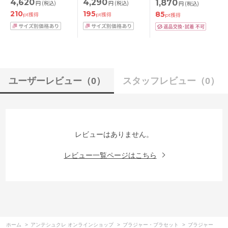
4,620
4,290
1,870
円
(税込)
円
(税込)
円
(税込)
ジャー単品 CDEFカッ
ABCDEFカップ アン
210
195
85
プ アンダー
ダー
pt獲得
pt獲得
pt獲得
70/75/80/85cm
65/70/75/80/85cm
ユーザーレビュー
（0）
スタッフレビュー
（0）
レビューはありません。
レビュー一覧ページはこちら
ホーム
>
アンテシュクレ オンラインショップ
>
ブラジャー・ブラセット
>
ブラジャー