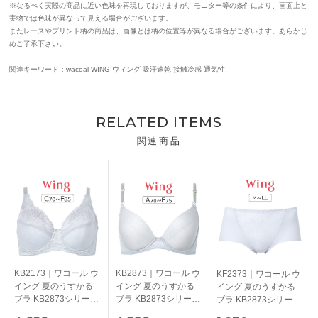
※なるべく実際の商品に近い色味を再現しておりますが、モニター等の条件により、画面上と
実物では色味が異なって見える場合がございます。
またレースやプリント柄の商品は、画像とは柄の位置等が異なる場合がございます。あらかじ
めご了承下さい。
関連キーワード：wacoal WING ウィング 吸汗速乾 接触冷感 通気性
RELATED ITEMS
関連商品
KB2173｜ワコール ウ
KB2873｜ワコール ウ
KF2373｜ワコール ウ
イング 夏のうすかる
イング 夏のうすかる
イング 夏のうすかる
ブラ KB2873シリーズ
ブラ KB2873シリーズ
ブラ KB2873シリーズ
フルカップブラ ブラ
ブラジャー単品
ショーツ M/L/LL