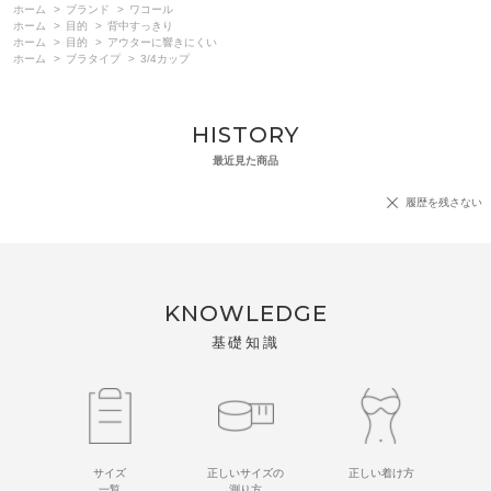
ホーム
>
ブランド
>
ワコール
ホーム
>
目的
>
背中すっきり
ホーム
>
目的
>
アウターに響きにくい
ホーム
>
ブラタイプ
>
3/4カップ
HISTORY
最近見た商品
履歴を残さない
KNOWLEDGE
基礎知識
サイズ
正しいサイズの
正しい着け方
一覧
測り方