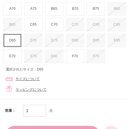
A70
A75
B65
B70
B75
B80
B85
C65
C70
C75
C80
C85
D65
D70
D75
D80
D85
E65
E70
E75
E80
F70
F75
選択されたサイズ：D65
サイズについて
ラッピングについて
点
数量：