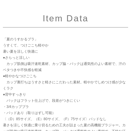
Item Data
「夏のうすかるブラ」
うすくて、つけごこち軽やか
暑い夏を涼しく快適に
●さらっと涼しい
カップ肌側は吸汗速乾素材、カップ脇・バックは通気性のよい素材で、汗の
ベタつきや不快感を軽減
●軽やかなつけごこち
カップ裏打ちはうすさと軽さにこだわった素材。軽やかでしめつけ感が少な
くラク
●背中すっきり
バックはフラット仕上げで、段差がつきにくい
・3/4カップブラ
・パッドあり（取りはずし可能）
〈（D）85サイズ、（E）80サイズ、（F）75サイズ〉パッドなし
暑さを涼しく快適に乗り切るための工夫が詰まった夏の高機能ブラジャー。カ