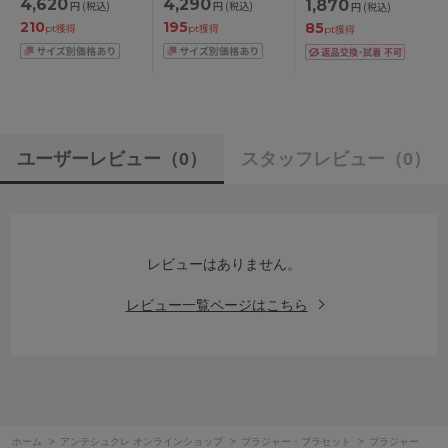
4,620
4,290
1,870
円
(税込)
円
(税込)
円
(税込)
ジャー単品 CDEFカッ
ABCDEFカップ アン
210
195
85
プ アンダー
ダー
pt獲得
pt獲得
pt獲得
70/75/80/85cm
65/70/75/80/85cm
ユーザーレビュー
（0）
スタッフレビュー
（0）
レビューはありません。
レビュー一覧ページはこちら
ホーム
>
アンテシュクレ オンラインショップ
>
ブラジャー・ブラセット
>
ブラジャー