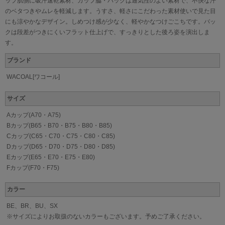
ップ肌側に吸汗速乾素材、カップ脇・バックは通気性のよい素材で、不快な汗
のベタつきやムレを軽減します。うすさ、軽さにこだわった素材使いで見た目
にも涼やかなデザイン。しめつけ感が少なく、軽やかなつけごこちです。バッ
クは段差がつきにくいフラット仕上げで、すっきりとした後ろ姿を演出しま
す。
ブランド
WACOAL[ワコール]
サイズ
Aカップ(A70・A75)
Bカップ(B65・B70・B75・B80・B85)
Cカップ(C65・C70・C75・C80・C85)
Dカップ(D65・D70・D75・D80・D85)
Eカップ(E65・E70・E75・E80)
Fカップ(F70・F75)
カラー
BE、BR、BU、SX
※サイズによりお取扱のないカラーもございます。予めご了承ください。