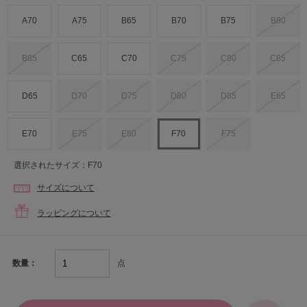
A70
A75
B65
B70
B75
B80
B85
C65
C70
C75
C80
C85
D65
D70
D75
D80
D85
E65
E70
E75
E80
F70
F75
選択されたサイズ：F70
サイズについて
ラッピングについて
点
数量：