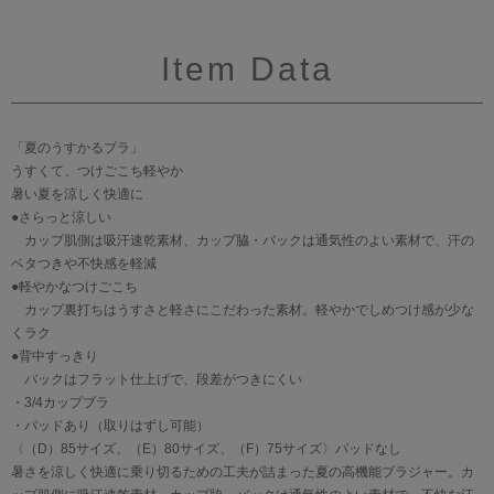
Item Data
「夏のうすかるブラ」
うすくて、つけごこち軽やか
暑い夏を涼しく快適に
●さらっと涼しい
カップ肌側は吸汗速乾素材、カップ脇・バックは通気性のよい素材で、汗の
ベタつきや不快感を軽減
●軽やかなつけごこち
カップ裏打ちはうすさと軽さにこだわった素材。軽やかでしめつけ感が少な
くラク
●背中すっきり
バックはフラット仕上げで、段差がつきにくい
・3/4カップブラ
・パッドあり（取りはずし可能）
〈（D）85サイズ、（E）80サイズ、（F）75サイズ〉パッドなし
暑さを涼しく快適に乗り切るための工夫が詰まった夏の高機能ブラジャー。カ