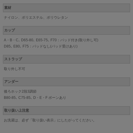
素材
ナイロン、ポリエステル、ポリウレタン
カップ
A・B・C､ D65-80､ E65-75､ F70：パッド付き(取り外し可)
D85､ E80､ F75：パッドなし(パッド受けあり)
ストラップ
取り外し不可
アンダー
後ろホック2段3調節
B80-85､ C75-85､ D・E・F ボーンあり
取り扱い上注意
お洗濯は、必ず「取り扱い表示」にしたがってください。