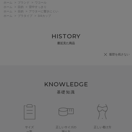
ホーム
>
ブランド
>
ワコール
ホーム
>
目的
>
背中すっきり
ホーム
>
目的
>
アウターに響きにくい
ホーム
>
ブラタイプ
>
3/4カップ
HISTORY
最近見た商品
履歴を残さない
KNOWLEDGE
基礎知識
サイズ
正しいサイズの
正しい着け方
一覧
測り方