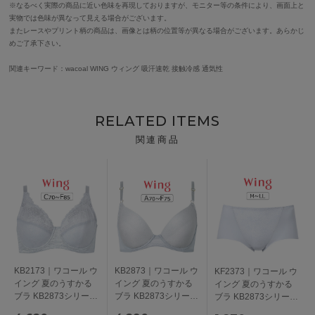
※なるべく実際の商品に近い色味を再現しておりますが、モニター等の条件により、画面上と
実物では色味が異なって見える場合がございます。
またレースやプリント柄の商品は、画像とは柄の位置等が異なる場合がございます。あらかじ
めご了承下さい。
関連キーワード：wacoal WING ウィング 吸汗速乾 接触冷感 通気性
RELATED ITEMS
関連商品
KB2173｜ワコール ウ
KB2873｜ワコール ウ
KF2373｜ワコール ウ
イング 夏のうすかる
イング 夏のうすかる
イング 夏のうすかる
ブラ KB2873シリーズ
ブラ KB2873シリーズ
ブラ KB2873シリーズ
フルカップブラ ブラ
ブラジャー単品
ショーツ M/L/LL