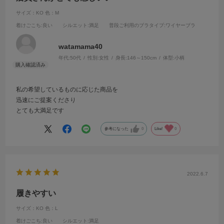
サイズ：KO
色：M
着けごこち
:良い
シルエット
:満足
普段ご利用のブラタイプ
:ワイヤーブラ
watamama40
年代:
50代
性別:
女性
身長:
146～150cm
体型:
小柄
私の希望しているものに応じた商品を
迅速にご提案くださり
とても大満足です
参考になった
0
Like!
0
2022.6.7
履きやすい
サイズ：KO
色：L
着けごこち
:良い
シルエット
:満足