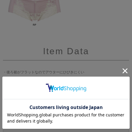
Item Data
・後ろ裾がフラットなのでアウターにひびきにくい
・はきこみ丈：あさめ
ブランド
WACOAL[ワコール]
サイズ
M(ヒップ87-95cm)、L(ヒップ92-100cm)