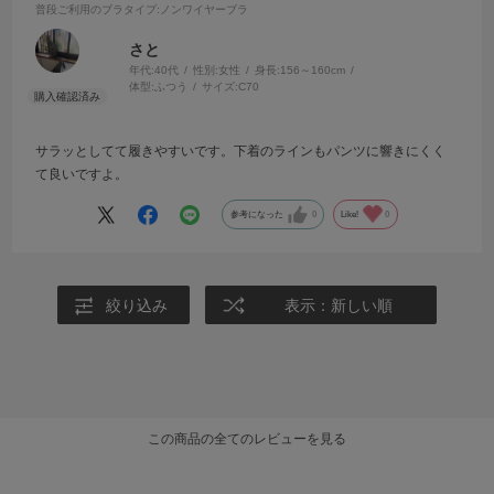
普段ご利用のブラタイプ
:ノンワイヤーブラ
さと
年代:
40代
性別:
女性
身長:
156～160cm
体型:
ふつう
サイズ:
C70
サラッとしてて履きやすいです。下着のラインもパンツに響きにくく
て良いですよ。
参考になった
0
Like!
0
絞り込み
表示：新しい順
この商品の全てのレビューを見る