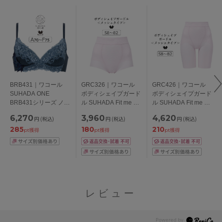
BRB431｜ワコール
GRC326｜ワコール
GRC426｜ワコール
SUHADA ONE
ボディシェイプガード
ボディシェイプガード
BRB431シリーズ ノン
ル SUHADA Fit me Up
ル SUHADA Fit me Up
ワイヤーブラ A-F/65-
メッシュタイプ ショ
メッシュタイプ ロン
6,270
3,960
4,620
円
(税込)
円
(税込)
円
(税込)
75
ートガードル ショー
グガードル ジャスト
285
180
210
ト丈・ジャストウエス
ウエスト・ロング丈
pt獲得
pt獲得
pt獲得
ト 58/64/70/76/82
58/64/70/76/82
レビュー