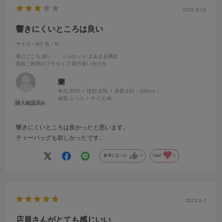
2022.8.19
響きにくいところは良い
サイズ：KO
色：M
着けごこち
:良い
シルエット
:まあまあ満足
普段ご利用のブラタイプ
:両方使い分ける
蘭
年代:
30代
性別:
女性
身長:
161～165cm
体型:
ふつう
サイズ:
M
響きにくいところは良かったと思います。
ティーバッグも欲しかったです。
参考になった
0
Like!
0
2022.6.7
店員さんがとても感じいい