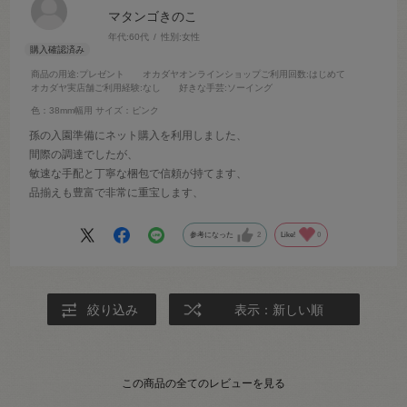
マタンゴきのこ
年代:
60代
性別:
女性
商品の用途
:プレゼント
オカダヤオンラインショップご利用回数
:はじめて
オカダヤ実店舗ご利用経験
:なし
好きな手芸
:ソーイング
色：38mm幅用
サイズ：ピンク
孫の入園準備にネット購入を利用しました、
間際の調達でしたが、
敏速な手配と丁寧な梱包で信頼が持てます、
品揃えも豊富で非常に重宝します、
参考になった
2
Like!
0
絞り込み
表示：新しい順
この商品の全てのレビューを見る