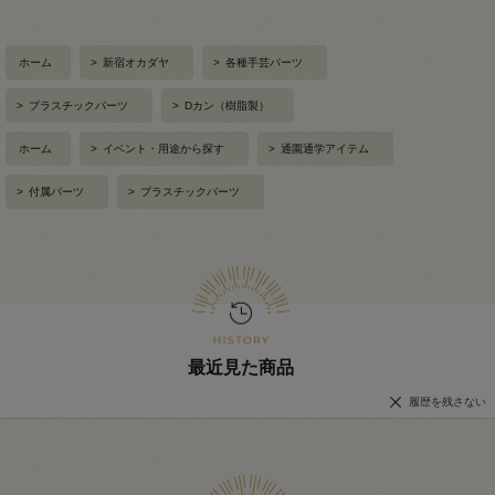
ホーム
>
新宿オカダヤ
>
各種手芸パーツ
>
プラスチックパーツ
>
Dカン（樹脂製）
ホーム
>
イベント・用途から探す
>
通園通学アイテム
>
付属パーツ
>
プラスチックパーツ
最近見た商品
履歴を残さない