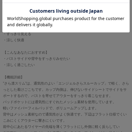
【おすすめポイント】
・すっきり見える
・涼しく快適
【こんなあなたにおすすめ】
・バストサイドや背中をすっきりみせたい
・涼しく過ごしたい
【機能詳細】
”さら凛スリム”は、通気性のよい「エンジェルさらスルーカップ」で軽く、さら
っとした着けごこちです。カップ内側は、伸びないサイドシートでサイドをサ
ポートするので、バストを寄せてアウターをすっきり着こなせます。
パッドポケットには通気性にすぐれたメッシュ素材を使用しています。
軽いファイバーフィルパッドで、ボリュームアップします。
背中はメッシュ素材なので通気性がよく快適です。下辺はフラット仕様でくい
こみにくくアウターに響きにくいです。
前中心にあたるワイヤーの先端を薄くフラットにし外側に軽く反らしてい