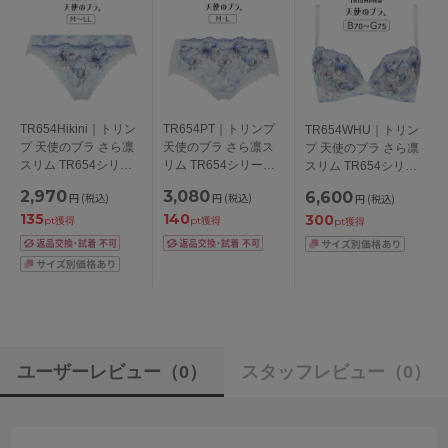
TR654Hikini｜トリン
TR654PT｜トリンプ
TR654WHU｜トリン
プ 天使のブラ さら凛
天使のブラ さら凛ス
プ 天使のブラ さら凛
スリム TR654シリー
リム TR654シリーズ
スリム TR654シリー
ズ スタンダードショ
ボーイレングスショー
ズ ブラジャー単品
2,970
3,080
6,600
円
(税込)
円
(税込)
円
(税込)
ーツ M/L/LL
ツ M/L
BCDEFGカップ アン
135
140
300
ダー
pt獲得
pt獲得
pt獲得
65/70/75/80/85/90/95c
m
ユーザーレビュー
（0）
スタッフレビュー
（0）