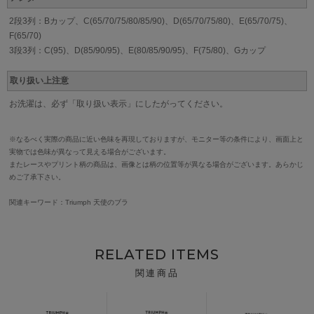
2段3列：Bカップ、C(65/70/75/80/85/90)、D(65/70/75/80)、E(65/70/75)、
F(65/70)
3段3列：C(95)、D(85/90/95)、E(80/85/90/95)、F(75/80)、Gカップ
取り扱い上注意
お洗濯は、必ず「取り扱い表示」にしたがってください。
※なるべく実際の商品に近い色味を再現しておりますが、モニター等の条件により、画面上と
実物では色味が異なって見える場合がございます。
またレースやプリント柄の商品は、画像とは柄の位置等が異なる場合がございます。あらかじ
めご了承下さい。
関連キーワード：Triumph 天使のブラ
RELATED ITEMS
関連商品