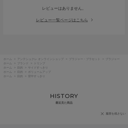
レビューはありません。
レビュー一覧ページはこちら
ホーム
>
アンテシュクレ オンラインショップ
>
ブラジャー・ブラセット
>
ブラジャー
ホーム
>
ブランド
>
トリンプ
ホーム
>
目的
>
サイドすっきり
ホーム
>
目的
>
ボリュームアップ
ホーム
>
目的
>
背中すっきり
HISTORY
最近見た商品
履歴を残さない