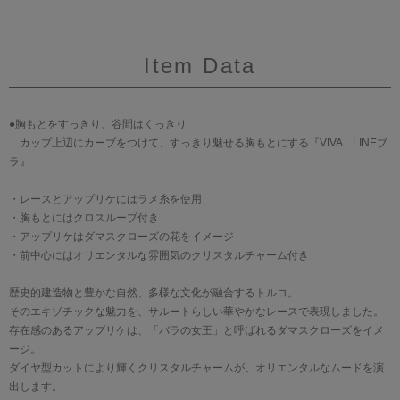
Item Data
●胸もとをすっきり、谷間はくっきり
カップ上辺にカーブをつけて、すっきり魅せる胸もとにする『VIVA LINEブ
ラ』
・レースとアップリケにはラメ糸を使用
・胸もとにはクロスループ付き
・アップリケはダマスクローズの花をイメージ
・前中心にはオリエンタルな雰囲気のクリスタルチャーム付き
歴史的建造物と豊かな自然、多様な文化が融合するトルコ。
そのエキゾチックな魅力を、サルートらしい華やかなレースで表現しました。
存在感のあるアップリケは、「バラの女王」と呼ばれるダマスクローズをイメ
ージ。
ダイヤ型カットにより輝くクリスタルチャームが、オリエンタルなムードを演
出します。