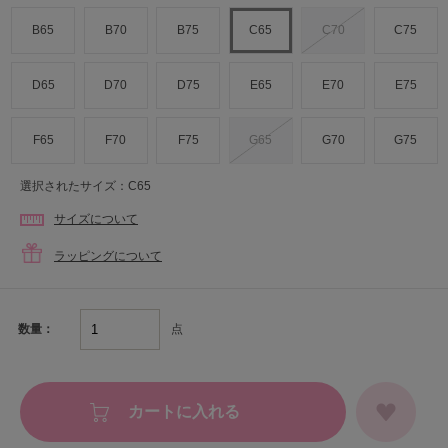
B65
B70
B75
C65
C70
C75
D65
D70
D75
E65
E70
E75
F65
F70
F75
G65
G70
G75
選択されたサイズ：C65
サイズについて
ラッピングについて
点
数量：
カートに入れる