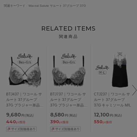
関連キーワード：Wacoal Salute サルート 37グループ 37G
RELATED ITEMS
関連商品
BTJ437｜ワコール サ
BTJ737｜ワコール サ
CTJ237｜ワコール サ
ルート 37グループ
ルート 37グループ
ルート 37グループ
37G ブラジャー単品
37G ブラジャー単品
37G キャミソール M/L
VIVA LINE BCカップ
Real Up Bra BCカッ
9,680
8,580
12,100
円
(税込)
円
(税込)
円
(税込)
アンダー 65/70/75cm
プ アンダー
440
390
550
65/70/75cm
pt獲得
pt獲得
pt獲得