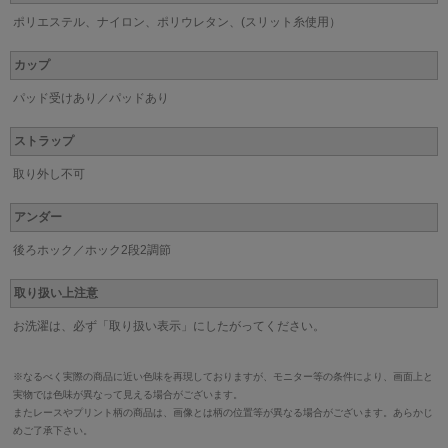
ポリエステル、ナイロン、ポリウレタン、(スリット糸使用）
カップ
パッド受けあり／パッドあり
ストラップ
取り外し不可
アンダー
後ろホック／ホック2段2調節
取り扱い上注意
お洗濯は、必ず「取り扱い表示」にしたがってください。
※なるべく実際の商品に近い色味を再現しておりますが、モニター等の条件により、画面上と
実物では色味が異なって見える場合がございます。
またレースやプリント柄の商品は、画像とは柄の位置等が異なる場合がございます。あらかじ
めご了承下さい。