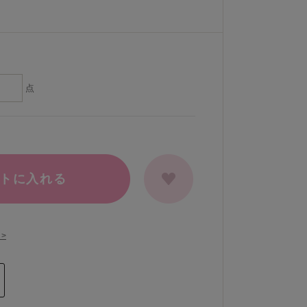
点
トに入れる
>