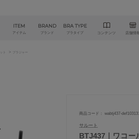
ITEM
BRAND
BRA TYPE
アイテム
ブランド
ブラタイプ
コンテンツ
店舗情
>
ット
ブラジャー
商品コード： wabtj437-def10313
サルート
BTJ437｜ワコ