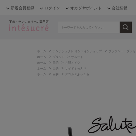
新規会員登録
ログイン
オカダヤポイント
会社情報
下着・ランジェリーの専門店
>
>
ホーム
アンテシュクレ オンラインショップ
ブラジャー・ブラセ
>
>
ホーム
ブランド
サルート
>
>
ホーム
目的
谷間メイク
>
>
ホーム
目的
サイドすっきり
>
>
ホーム
目的
デコルテふっくら