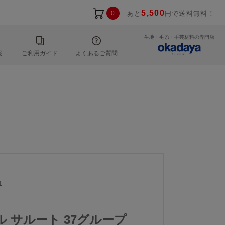
5,500
0
あと
円で送料無料！
生地・毛糸・手芸材料の専門店
報
ご利用ガイド
よくあるご質問
1
ール サルート 37グループ