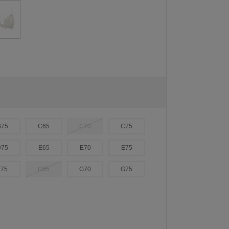
B75
C65
C70
C75
D75
E65
E70
E75
F75
G65
G70
G75