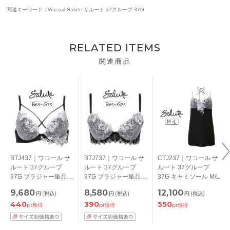
関連キーワード：Wacoal Salute サルート 37グループ 37G
RELATED ITEMS
関連商品
BTJ437｜ワコール サ
BTJ737｜ワコール サ
CTJ237｜ワコール サ
ルート 37グループ
ルート 37グループ
ルート 37グループ
37G ブラジャー単品
37G ブラジャー単品
37G キャミソール M/L
VIVA LINE BCカップ
Real Up Bra BCカッ
9,680
8,580
12,100
円
(税込)
円
(税込)
円
(税込)
アンダー 65/70/75cm
プ アンダー
440
390
550
65/70/75cm
pt獲得
pt獲得
pt獲得