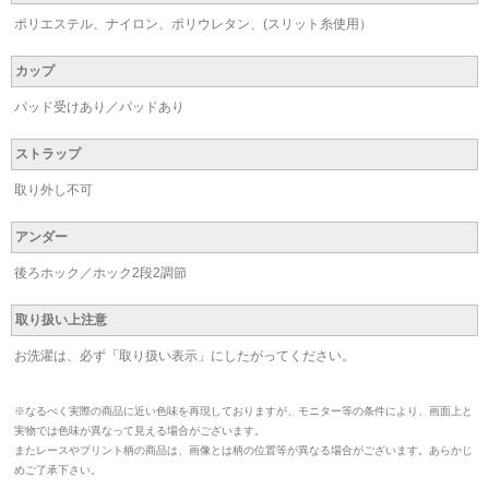
ポリエステル、ナイロン、ポリウレタン、(スリット糸使用）
カップ
パッド受けあり／パッドあり
ストラップ
取り外し不可
アンダー
後ろホック／ホック2段2調節
取り扱い上注意
お洗濯は、必ず「取り扱い表示」にしたがってください。
※なるべく実際の商品に近い色味を再現しておりますが、モニター等の条件により、画面上と
実物では色味が異なって見える場合がございます。
またレースやプリント柄の商品は、画像とは柄の位置等が異なる場合がございます。あらかじ
めご了承下さい。