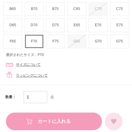
B65
B70
B75
C65
C70
C75
D65
D70
D75
E65
E70
E75
F65
F70
F75
G65
G70
G75
選択されたサイズ：F70
サイズについて
ラッピングについて
点
数量：
カートに入れる