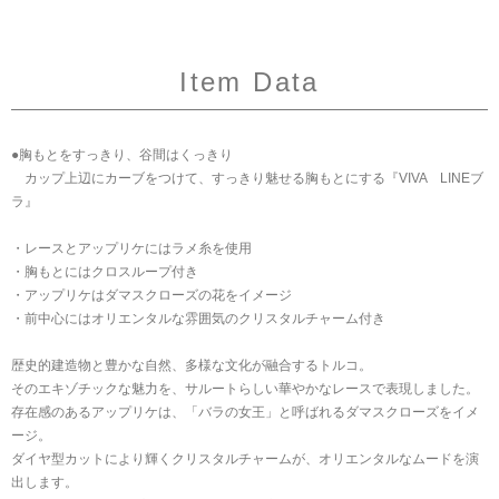
Item Data
●胸もとをすっきり、谷間はくっきり
カップ上辺にカーブをつけて、すっきり魅せる胸もとにする『VIVA LINEブ
ラ』
・レースとアップリケにはラメ糸を使用
・胸もとにはクロスループ付き
・アップリケはダマスクローズの花をイメージ
・前中心にはオリエンタルな雰囲気のクリスタルチャーム付き
歴史的建造物と豊かな自然、多様な文化が融合するトルコ。
そのエキゾチックな魅力を、サルートらしい華やかなレースで表現しました。
存在感のあるアップリケは、「バラの女王」と呼ばれるダマスクローズをイメ
ージ。
ダイヤ型カットにより輝くクリスタルチャームが、オリエンタルなムードを演
出します。