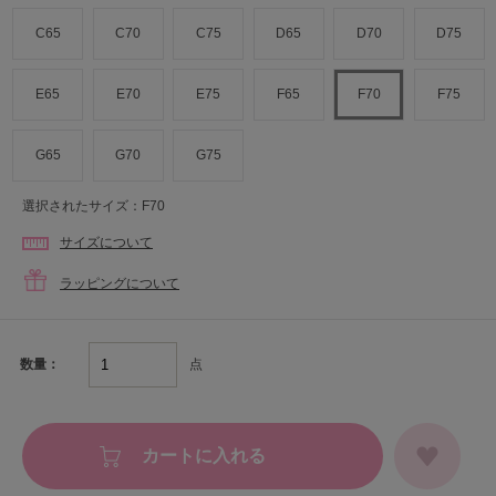
C65
C70
C75
D65
D70
D75
E65
E70
E75
F65
F70
F75
G65
G70
G75
選択されたサイズ：F70
サイズについて
ラッピングについて
点
数量：
カートに入れる