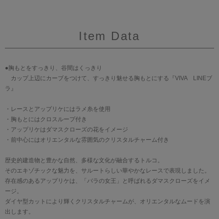
Item Data
●胸もとをすっきり、谷間はくっきり
カップ上辺にカーブをつけて、すっきり魅せる胸もとにする『VIVA LINEブ
ラ』
・レースとアップリケにはラメ糸を使用
・胸もとにはクロスループ付き
・アップリケはダマスクローズの花をイメージ
・前中心にはオリエンタルな雰囲気のクリスタルチャーム付き
歴史的建造物と豊かな自然、多様な文化が融合するトルコ。
そのエキゾチックな魅力を、サルートらしい華やかなレースで表現しました。
存在感のあるアップリケは、「バラの女王」と呼ばれるダマスクローズをイメ
ージ。
ダイヤ型カットにより輝くクリスタルチャームが、オリエンタルなムードを演
出します。