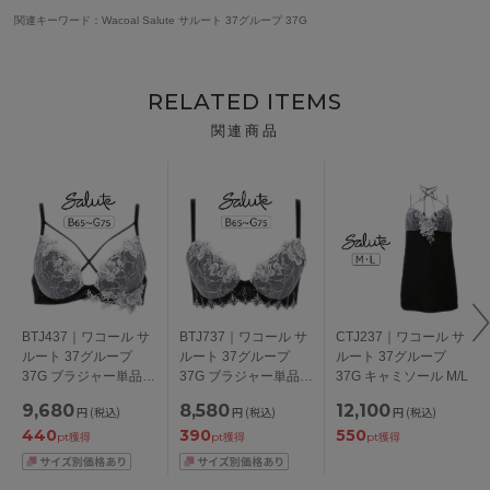
関連キーワード：Wacoal Salute サルート 37グループ 37G
RELATED ITEMS
関連商品
BTJ437｜ワコール サ
BTJ737｜ワコール サ
CTJ237｜ワコール サ
ルート 37グループ
ルート 37グループ
ルート 37グループ
37G ブラジャー単品
37G ブラジャー単品
37G キャミソール M/L
VIVA LINE BCカップ
Real Up Bra BCカッ
9,680
8,580
12,100
円
(税込)
円
(税込)
円
(税込)
アンダー 65/70/75cm
プ アンダー
440
390
550
65/70/75cm
pt獲得
pt獲得
pt獲得