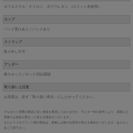
ポリエステル、ナイロン、ポリウレタン、(スリット糸使用）
カップ
パッド受けあり／パッドあり
ストラップ
取り外し不可
アンダー
後ろホック／ホック2段2調節
取り扱い上注意
お洗濯は、必ず「取り扱い表示」にしたがってください。
※なるべく実際の商品に近い色味を再現しておりますが、モニター等の条件により、画面上と
実物では色味が異なって見える場合がございます。
またレースやプリント柄の商品は、画像とは柄の位置等が異なる場合がございます。あらかじ
めご了承下さい。