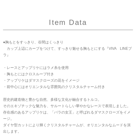
Item Data
●胸もとをすっきり、谷間はくっきり
カップ上辺にカーブをつけて、すっきり魅せる胸もとにする『VIVA LINEブ
ラ』
・レースとアップリケにはラメ糸を使用
・胸もとにはクロスループ付き
・アップリケはダマスクローズの花をイメージ
・前中心にはオリエンタルな雰囲気のクリスタルチャーム付き
歴史的建造物と豊かな自然、多様な文化が融合するトルコ。
そのエキゾチックな魅力を、サルートらしい華やかなレースで表現しました。
存在感のあるアップリケは、「バラの女王」と呼ばれるダマスクローズをイメ
ージ。
ダイヤ型カットにより輝くクリスタルチャームが、オリエンタルなムードを演
出します。