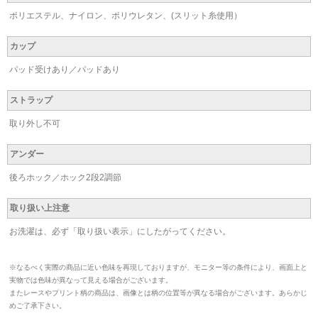
ポリエステル、ナイロン、ポリウレタン、(スリット糸使用）
カップ
パッド受けあり／パッドあり
ストラップ
取り外し不可
アンダー
後ろホック／ホック2段2調節
取り扱い上注意
お洗濯は、必ず「取り扱い表示」にしたがってください。
※なるべく実際の商品に近い色味を再現しておりますが、モニター等の条件により、画面上と
実物では色味が異なって見える場合がございます。
またレースやプリント柄の商品は、画像とは柄の位置等が異なる場合がございます。あらかじ
めご了承下さい。