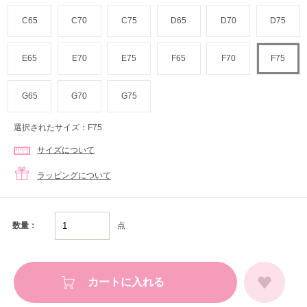
C65
C70
C75
D65
D70
D75
E65
E70
E75
F65
F70
F75
G65
G70
G75
選択されたサイズ：F75
サイズについて
ラッピングについて
点
数量：
カートに入れる