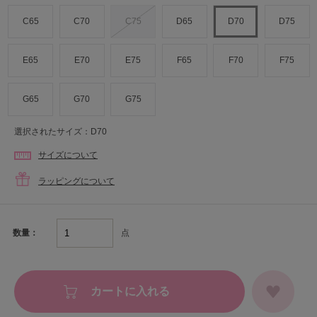
C65
C70
C75
D65
D70
D75
E65
E70
E75
F65
F70
F75
G65
G70
G75
選択されたサイズ：D70
サイズについて
ラッピングについて
点
数量：
カートに入れる