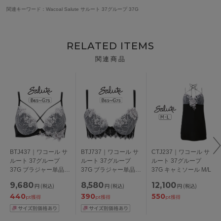
関連キーワード：Wacoal Salute サルート 37グループ 37G
RELATED ITEMS
関連商品
BTJ437｜ワコール サ
BTJ737｜ワコール サ
CTJ237｜ワコール サ
ルート 37グループ
ルート 37グループ
ルート 37グループ
37G ブラジャー単品
37G ブラジャー単品
37G キャミソール M/L
VIVA LINE BCカップ
Real Up Bra BCカッ
9,680
8,580
12,100
円
(税込)
円
(税込)
円
(税込)
アンダー 65/70/75cm
プ アンダー
440
390
550
65/70/75cm
pt獲得
pt獲得
pt獲得