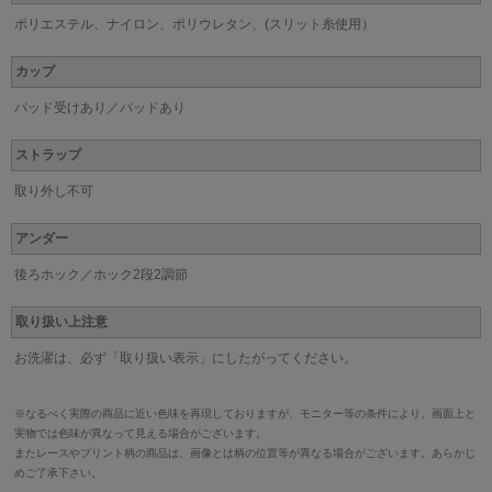
ポリエステル、ナイロン、ポリウレタン、(スリット糸使用）
カップ
パッド受けあり／パッドあり
ストラップ
取り外し不可
アンダー
後ろホック／ホック2段2調節
取り扱い上注意
お洗濯は、必ず「取り扱い表示」にしたがってください。
※なるべく実際の商品に近い色味を再現しておりますが、モニター等の条件により、画面上と
実物では色味が異なって見える場合がございます。
またレースやプリント柄の商品は、画像とは柄の位置等が異なる場合がございます。あらかじ
めご了承下さい。