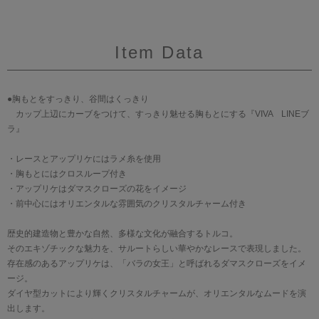
Item Data
●胸もとをすっきり、谷間はくっきり
カップ上辺にカーブをつけて、すっきり魅せる胸もとにする『VIVA LINEブ
ラ』
・レースとアップリケにはラメ糸を使用
・胸もとにはクロスループ付き
・アップリケはダマスクローズの花をイメージ
・前中心にはオリエンタルな雰囲気のクリスタルチャーム付き
歴史的建造物と豊かな自然、多様な文化が融合するトルコ。
そのエキゾチックな魅力を、サルートらしい華やかなレースで表現しました。
存在感のあるアップリケは、「バラの女王」と呼ばれるダマスクローズをイメ
ージ。
ダイヤ型カットにより輝くクリスタルチャームが、オリエンタルなムードを演
出します。