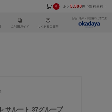
5,500
0
あと
円で送料無料！
生地・毛糸・手芸材料の専門店
報
ご利用ガイド
よくあるご質問
0
ール サルート 37グループ