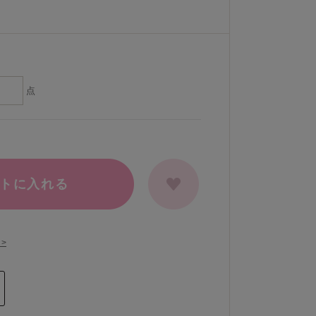
点
トに入れる
>