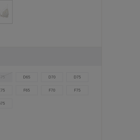
C75
D65
D70
D75
E75
F65
F70
F75
G75