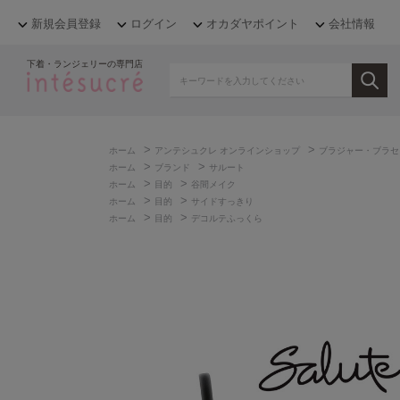
新規会員登録
ログイン
オカダヤポイント
会社情報
下着・ランジェリーの専門店
>
>
ホーム
アンテシュクレ オンラインショップ
ブラジャー・ブラセ
>
>
ホーム
ブランド
サルート
>
>
ホーム
目的
谷間メイク
>
>
ホーム
目的
サイドすっきり
>
>
ホーム
目的
デコルテふっくら