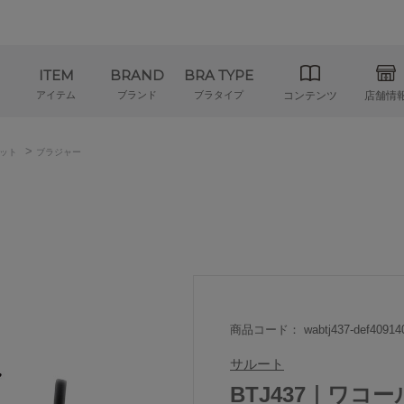
ITEM
BRAND
BRA TYPE
アイテム
ブランド
ブラタイプ
コンテンツ
店舗情
>
ット
ブラジャー
商品コード： wabtj437-def40914
サルート
BTJ437｜ワコ