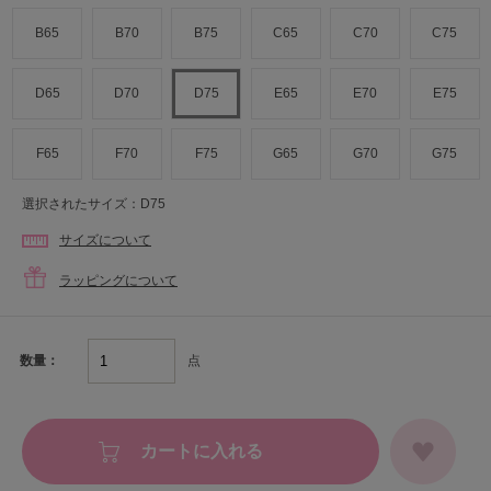
B65
B70
B75
C65
C70
C75
D65
D70
D75
E65
E70
E75
F65
F70
F75
G65
G70
G75
選択されたサイズ：D75
サイズについて
ラッピングについて
点
数量：
カートに入れる