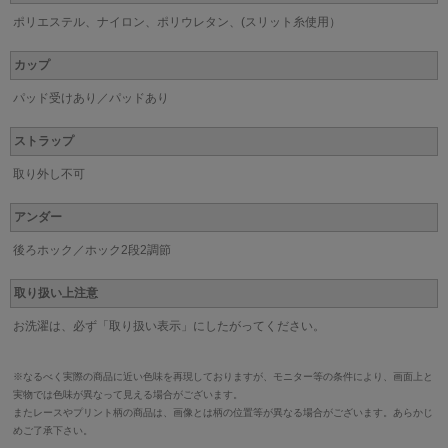
ポリエステル、ナイロン、ポリウレタン、(スリット糸使用）
カップ
パッド受けあり／パッドあり
ストラップ
取り外し不可
アンダー
後ろホック／ホック2段2調節
取り扱い上注意
お洗濯は、必ず「取り扱い表示」にしたがってください。
※なるべく実際の商品に近い色味を再現しておりますが、モニター等の条件により、画面上と
実物では色味が異なって見える場合がございます。
またレースやプリント柄の商品は、画像とは柄の位置等が異なる場合がございます。あらかじ
めご了承下さい。