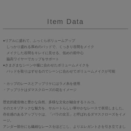
Item Data
●リアルに盛れて、ふっくらボリュームアップ
しっかり盛れる厚めのパッドで、くっきり谷間をメイク
メイクした谷間をキレイに見せる、低めの前中心
脇高ワイヤーでカップをサポート
●さまざまなシーンや服に合わせたボリュームメイクを
パッドを取りはずせるのでシーンに合わせてボリュームメイクが可能
・カップのレースとアップリケにはラメ糸を使用
・アップリケはダマスクローズの花をイメージ
歴史的建造物と豊かな自然、多様な文化が融合するトルコ。
そのエキゾチックな魅力を、サルートらしい華やかなレースで表現しました。
存在感のあるアップリケは、「バラの女王」と呼ばれるダマスクローズをイメ
ージ。
アンダー部分にも繊細なレースをほどこし、よりエレガントさを引き立てまし