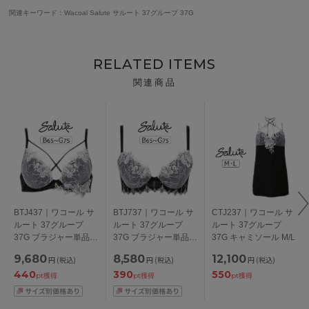
関連キーワード：Wacoal Salute サルート 37グループ 37G
RELATED ITEMS
関連商品
BTJ437｜ワコール サ
BTJ737｜ワコール サ
CTJ237｜ワコール サ
ルート 37グループ
ルート 37グループ
ルート 37グループ
37G ブラジャー単品
37G ブラジャー単品
37G キャミソール M/L
VIVA LINE BCカップ
Real Up Bra BCカッ
9,680
8,580
12,100
円
(税込)
円
(税込)
円
(税込)
アンダー 65/70/75cm
プ アンダー
440
390
550
65/70/75cm
pt獲得
pt獲得
pt獲得