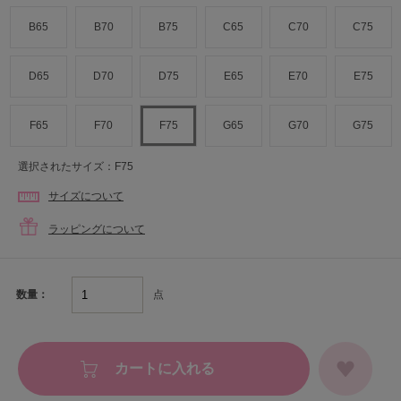
B65
B70
B75
C65
C70
C75
D65
D70
D75
E65
E70
E75
F65
F70
F75
G65
G70
G75
選択されたサイズ：F75
サイズについて
ラッピングについて
点
数量：
カートに入れる