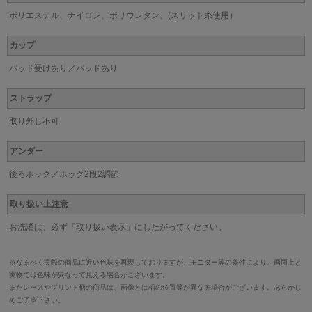
ポリエステル、ナイロン、ポリウレタン、(スリット糸使用）
カップ
パッド受けあり／パッドあり
ストラップ
取り外し不可
アンダー
後ろホック／ホック2段2調節
取り扱い上注意
お洗濯は、必ず「取り扱い表示」にしたがってください。
※なるべく実際の商品に近い色味を再現しておりますが、モニター等の条件により、画面上と
実物では色味が異なって見える場合がございます。
またレースやプリント柄の商品は、画像とは柄の位置等が異なる場合がございます。あらかじ
めご了承下さい。