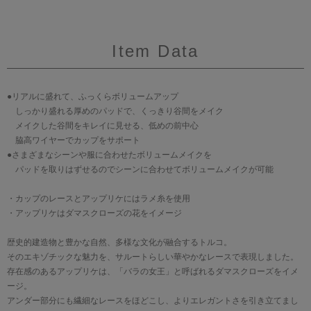
Item Data
●リアルに盛れて、ふっくらボリュームアップ
しっかり盛れる厚めのパッドで、くっきり谷間をメイク
メイクした谷間をキレイに見せる、低めの前中心
脇高ワイヤーでカップをサポート
●さまざまなシーンや服に合わせたボリュームメイクを
パッドを取りはずせるのでシーンに合わせてボリュームメイクが可能
・カップのレースとアップリケにはラメ糸を使用
・アップリケはダマスクローズの花をイメージ
歴史的建造物と豊かな自然、多様な文化が融合するトルコ。
そのエキゾチックな魅力を、サルートらしい華やかなレースで表現しました。
存在感のあるアップリケは、「バラの女王」と呼ばれるダマスクローズをイメ
ージ。
アンダー部分にも繊細なレースをほどこし、よりエレガントさを引き立てまし