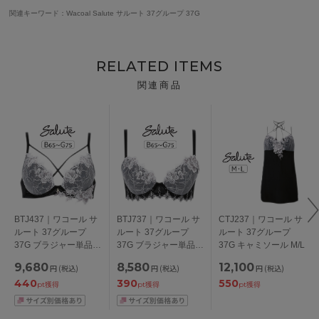
関連キーワード：Wacoal Salute サルート 37グループ 37G
RELATED ITEMS
関連商品
BTJ437｜ワコール サ
BTJ737｜ワコール サ
CTJ237｜ワコール サ
ルート 37グループ
ルート 37グループ
ルート 37グループ
37G ブラジャー単品
37G ブラジャー単品
37G キャミソール M/L
VIVA LINE BCカップ
Real Up Bra BCカッ
9,680
8,580
12,100
円
(税込)
円
(税込)
円
(税込)
アンダー 65/70/75cm
プ アンダー
440
390
550
65/70/75cm
pt獲得
pt獲得
pt獲得