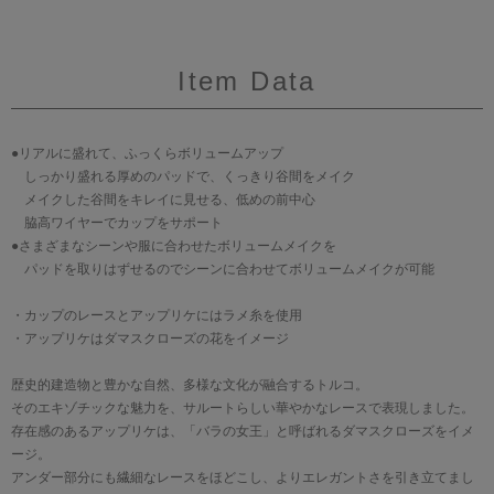
Item Data
●リアルに盛れて、ふっくらボリュームアップ
しっかり盛れる厚めのパッドで、くっきり谷間をメイク
メイクした谷間をキレイに見せる、低めの前中心
脇高ワイヤーでカップをサポート
●さまざまなシーンや服に合わせたボリュームメイクを
パッドを取りはずせるのでシーンに合わせてボリュームメイクが可能
・カップのレースとアップリケにはラメ糸を使用
・アップリケはダマスクローズの花をイメージ
歴史的建造物と豊かな自然、多様な文化が融合するトルコ。
そのエキゾチックな魅力を、サルートらしい華やかなレースで表現しました。
存在感のあるアップリケは、「バラの女王」と呼ばれるダマスクローズをイメ
ージ。
アンダー部分にも繊細なレースをほどこし、よりエレガントさを引き立てまし