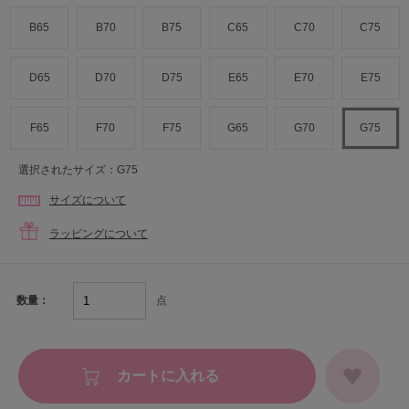
B65
B70
B75
C65
C70
C75
D65
D70
D75
E65
E70
E75
F65
F70
F75
G65
G70
G75
選択されたサイズ：G75
サイズについて
ラッピングについて
点
数量：
カートに入れる