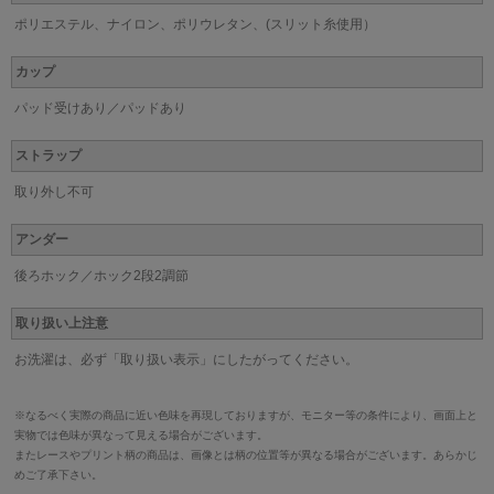
ポリエステル、ナイロン、ポリウレタン、(スリット糸使用）
カップ
パッド受けあり／パッドあり
ストラップ
取り外し不可
アンダー
後ろホック／ホック2段2調節
取り扱い上注意
お洗濯は、必ず「取り扱い表示」にしたがってください。
※なるべく実際の商品に近い色味を再現しておりますが、モニター等の条件により、画面上と
実物では色味が異なって見える場合がございます。
またレースやプリント柄の商品は、画像とは柄の位置等が異なる場合がございます。あらかじ
めご了承下さい。