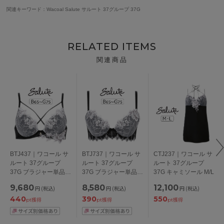
関連キーワード：Wacoal Salute サルート 37グループ 37G
RELATED ITEMS
関連商品
BTJ437｜ワコール サ
BTJ737｜ワコール サ
CTJ237｜ワコール サ
ルート 37グループ
ルート 37グループ
ルート 37グループ
37G ブラジャー単品
37G ブラジャー単品
37G キャミソール M/L
VIVA LINE BCカップ
Real Up Bra BCカッ
9,680
8,580
12,100
円
(税込)
円
(税込)
円
(税込)
アンダー 65/70/75cm
プ アンダー
440
390
550
65/70/75cm
pt獲得
pt獲得
pt獲得