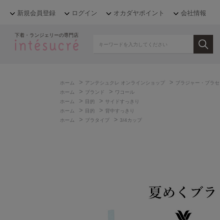
新規会員登録
ログイン
オカダヤポイント
会社情報
下着・ランジェリーの専門店
>
>
ホーム
アンテシュクレ オンラインショップ
ブラジャー・ブラセ
>
>
ホーム
ブランド
ワコール
>
>
ホーム
目的
サイドすっきり
>
>
ホーム
目的
背中すっきり
>
>
ホーム
ブラタイプ
3/4カップ