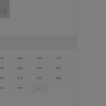
B75
B80
C65
C70
C85
D65
D70
D75
E65
E70
E75
E80
F70
F75
F80