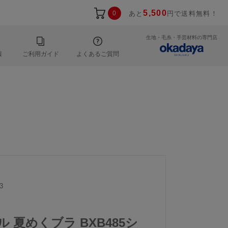
5,500
0
あと
円で送料無料！
生地・毛糸・手芸材料の専門店
報
ご利用ガイド
よくあるご質問
3
ル 夏めくブラ BXB485シ