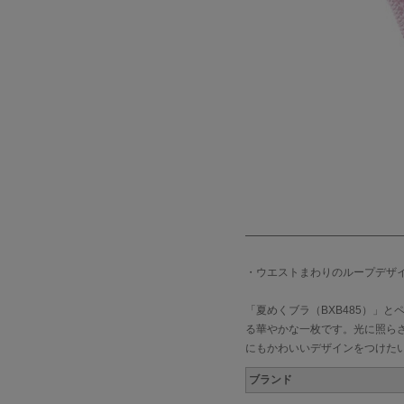
・ウエストまわりのループデザ
「夏めくブラ（BXB485）」
る華やかな一枚です。光に照ら
にもかわいいデザインをつけた
ブランド