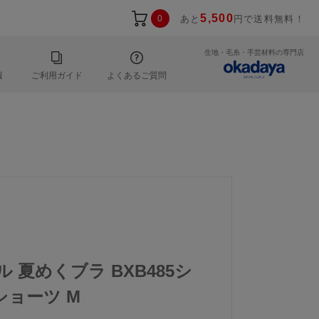
5,500
0
あと
円で送料無料！
生地・毛糸・手芸材料の専門店
報
ご利用ガイド
よくあるご質問
ル 夏めくブラ BXB485シ
ショーツ M