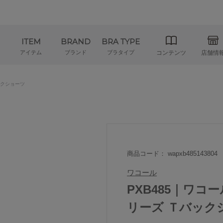
ITEM
BRAND
BRA TYPE
アイテム
ブランド
ブラタイプ
コンテンツ
店舗情
クショーツ
商品コード： wapxb485143804
ワコール
PXB485｜ワコー
リーズ Ｔバック