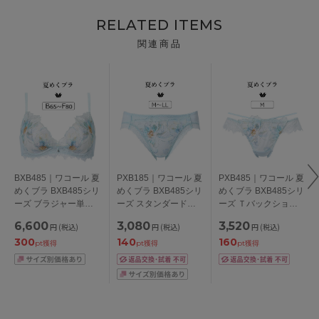
RELATED ITEMS
関連商品
BXB485｜ワコール 夏
PXB185｜ワコール 夏
PXB485｜ワコール 夏
めくブラ BXB485シリ
めくブラ BXB485シリ
めくブラ BXB485シリ
ーズ ブラジャー単品
ーズ スタンダードシ
ーズ Ｔバックショー
BCDEFカップ アンダ
ョーツ M/L/LL
ツ M
6,600
3,080
3,520
円
(税込)
円
(税込)
円
(税込)
ー65/70/75/80/85cm
300
140
160
pt獲得
pt獲得
pt獲得