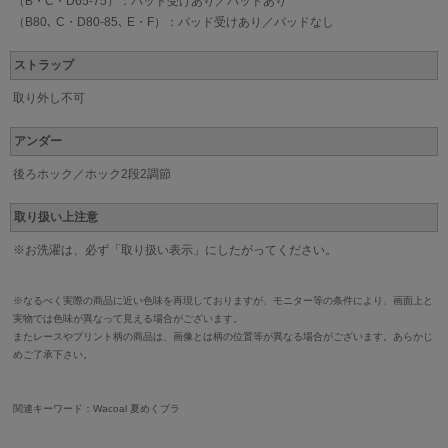
（B・C・D65-75）：パッド受けあり／パッドあり
（B80､ C・D80-85､ E・F）：パッド受けあり／パッドなし
ストラップ
取り外し不可
アンダー
後ろホック／ホック2段2調節
取り扱い上注意
※お洗濯は、必ず「取り扱い表示」にしたがってください。
※なるべく実際の商品に近い色味を再現しておりますが、モニター等の条件により、画面上と
実物では色味が異なって見える場合がございます。
またレースやプリント柄の商品は、画像とは柄の位置等が異なる場合がございます。あらかじ
めご了承下さい。
関連キーワード：Wacoal 夏めくブラ