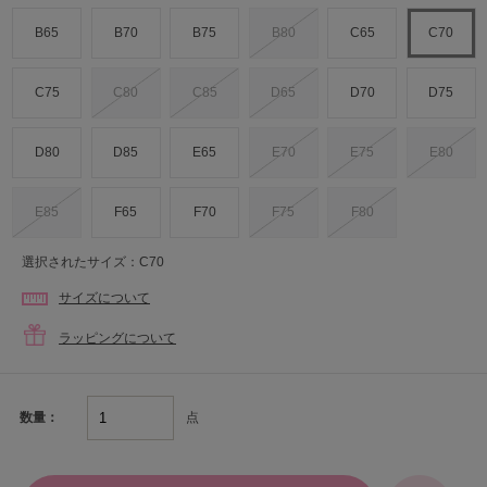
B65
B70
B75
B80
C65
C70
C75
C80
C85
D65
D70
D75
D80
D85
E65
E70
E75
E80
E85
F65
F70
F75
F80
選択されたサイズ：C70
サイズについて
ラッピングについて
点
数量：