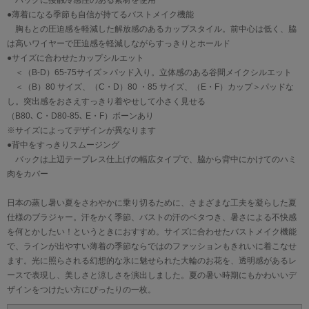
バックに接触冷感性のある素材を使用
●薄着になる季節も自信が持てるバストメイク機能
胸もとの圧迫感を軽減した解放感のあるカップスタイル。前中心は低く、脇
は高いワイヤーで圧迫感を軽減しながらすっきりとホールド
●サイズに合わせたカップシルエット
＜（B-D）65-75サイズ＞パッド入り。立体感のある谷間メイクシルエット
＜（B）80 サイズ、（C・D）80 ・85 サイズ、（E・F）カップ＞パッドな
し。突出感をおさえすっきり着やせして小さく見せる
（B80､ C・D80-85､ E・F）ボーンあり
※サイズによってデザインが異なります
●背中をすっきりスムージング
バックは上辺テープレス仕上げの幅広タイプで、脇から背中にかけてのハミ
肉をカバー
日本の蒸し暑い夏をさわやかに乗り切るために、さまざまな工夫を凝らした夏
仕様のブラジャー。汗をかく季節、バストの汗のベタつき、暑さによる不快感
を何とかしたい！というときにおすすめ。サイズに合わせたバストメイク機能
で、ラインが出やすい薄着の季節ならではのファッションもきれいに着こなせ
ます。光に照らされる幻想的な氷に魅せられた大輪のお花を、透明感があるレ
ースで表現し、美しさと涼しさを演出しました。夏の暑い時期にもかわいいデ
ザインをつけたい方にぴったりの一枚。