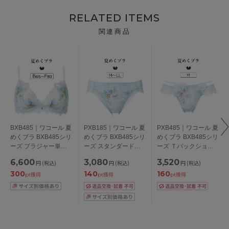
RELATED ITEMS
関連商品
BXB485｜ワコール 夏
PXB185｜ワコール 夏
PXB485｜ワコール 夏
めくブラ BXB485シリ
めくブラ BXB485シリ
めくブラ BXB485シリ
ーズ ブラジャー単品
ーズ スタンダードシ
ーズ Ｔバックショー
BCDEFカップ アンダ
ョーツ M/L/LL
ツ M
6,600
3,080
3,520
円
(税込)
円
(税込)
円
(税込)
ー65/70/75/80/85cm
300
140
160
pt獲得
pt獲得
pt獲得