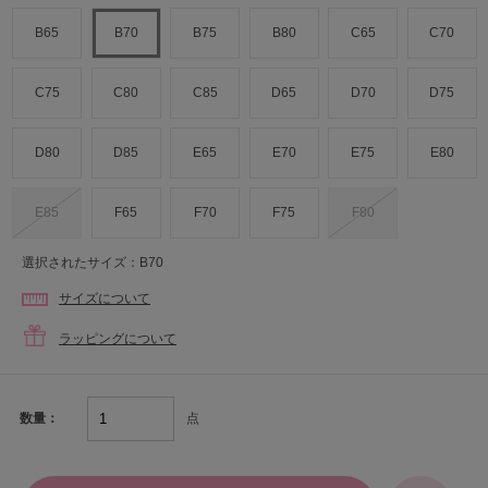
B65
B70
B75
B80
C65
C70
C75
C80
C85
D65
D70
D75
D80
D85
E65
E70
E75
E80
E85
F65
F70
F75
F80
選択されたサイズ：B70
サイズについて
ラッピングについて
点
数量：