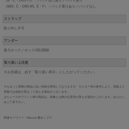
（B・C・D65-75）：パッド受けあり／パッドあり
（B80､ C・D80-85､ E・F）：パッド受けあり／パッドなし
ストラップ
取り外し不可
アンダー
後ろホック／ホック2段2調節
取り扱い上注意
※お洗濯は、必ず「取り扱い表示」にしたがってください。
※なるべく実際の商品に近い色味を再現しておりますが、モニター等の条件により、画面上と
実物では色味が異なって見える場合がございます。
またレースやプリント柄の商品は、画像とは柄の位置等が異なる場合がございます。あらかじ
めご了承下さい。
関連キーワード：Wacoal 夏めくブラ