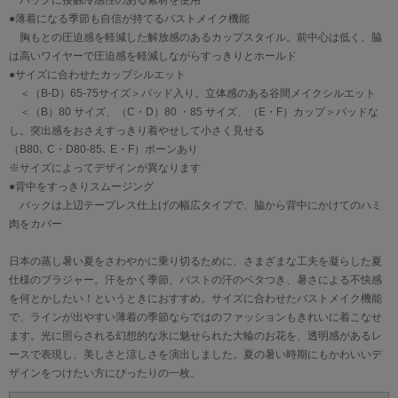
バックに接触冷感性のある素材を使用
●薄着になる季節も自信が持てるバストメイク機能
胸もとの圧迫感を軽減した解放感のあるカップスタイル。前中心は低く、脇
は高いワイヤーで圧迫感を軽減しながらすっきりとホールド
●サイズに合わせたカップシルエット
＜（B-D）65-75サイズ＞パッド入り。立体感のある谷間メイクシルエット
＜（B）80 サイズ、（C・D）80 ・85 サイズ、（E・F）カップ＞パッドな
し。突出感をおさえすっきり着やせして小さく見せる
（B80､ C・D80-85､ E・F）ボーンあり
※サイズによってデザインが異なります
●背中をすっきりスムージング
バックは上辺テープレス仕上げの幅広タイプで、脇から背中にかけてのハミ
肉をカバー
日本の蒸し暑い夏をさわやかに乗り切るために、さまざまな工夫を凝らした夏
仕様のブラジャー。汗をかく季節、バストの汗のベタつき、暑さによる不快感
を何とかしたい！というときにおすすめ。サイズに合わせたバストメイク機能
で、ラインが出やすい薄着の季節ならではのファッションもきれいに着こなせ
ます。光に照らされる幻想的な氷に魅せられた大輪のお花を、透明感があるレ
ースで表現し、美しさと涼しさを演出しました。夏の暑い時期にもかわいいデ
ザインをつけたい方にぴったりの一枚。