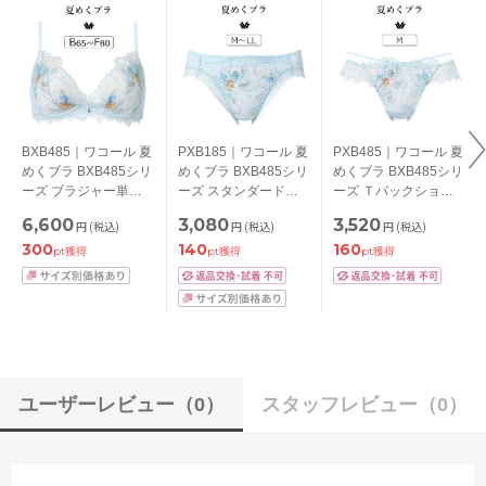
BXB485｜ワコール 夏
PXB185｜ワコール 夏
PXB485｜ワコール 夏
めくブラ BXB485シリ
めくブラ BXB485シリ
めくブラ BXB485シリ
ーズ ブラジャー単品
ーズ スタンダードシ
ーズ Ｔバックショー
BCDEFカップ アンダ
ョーツ M/L/LL
ツ M
6,600
3,080
3,520
円
(税込)
円
(税込)
円
(税込)
ー65/70/75/80/85cm
300
140
160
pt獲得
pt獲得
pt獲得
ユーザーレビュー
（0）
スタッフレビュー
（0）