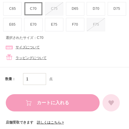
C65
C70
C75
D65
D70
D75
E65
E70
E75
F70
F75
選択されたサイズ：C70
サイズについて
ラッピングについて
点
数量：
カートに入れる
店舗受取できます
詳しくはこちら >