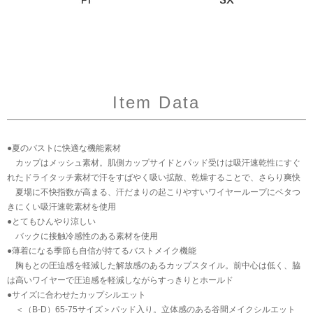
Item Data
●夏のバストに快適な機能素材
カップはメッシュ素材。肌側カップサイドとパッド受けは吸汗速乾性にすぐ
れたドライタッチ素材で汗をすばやく吸い拡散、乾燥することで、さらり爽快
夏場に不快指数が高まる、汗だまりの起こりやすいワイヤーループにベタつ
きにくい吸汗速乾素材を使用
●とてもひんやり涼しい
バックに接触冷感性のある素材を使用
●薄着になる季節も自信が持てるバストメイク機能
胸もとの圧迫感を軽減した解放感のあるカップスタイル。前中心は低く、脇
は高いワイヤーで圧迫感を軽減しながらすっきりとホールド
●サイズに合わせたカップシルエット
＜（B-D）65-75サイズ＞パッド入り。立体感のある谷間メイクシルエット