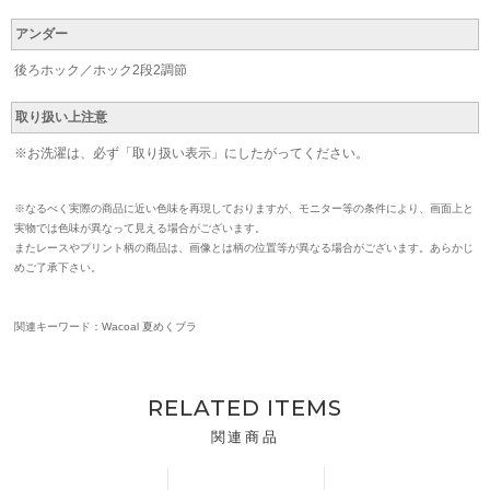
アンダー
後ろホック／ホック2段2調節
取り扱い上注意
※お洗濯は、必ず「取り扱い表示」にしたがってください。
※なるべく実際の商品に近い色味を再現しておりますが、モニター等の条件により、画面上と
実物では色味が異なって見える場合がございます。
またレースやプリント柄の商品は、画像とは柄の位置等が異なる場合がございます。あらかじ
めご了承下さい。
関連キーワード：Wacoal 夏めくブラ
RELATED ITEMS
関連商品