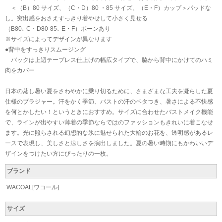
＜（B）80 サイズ、（C・D）80 ・85 サイズ、（E・F）カップ＞パッドな
し。突出感をおさえすっきり着やせして小さく見せる
（B80､ C・D80-85､ E・F）ボーンあり
※サイズによってデザインが異なります
●背中をすっきりスムージング
バックは上辺テープレス仕上げの幅広タイプで、脇から背中にかけてのハミ
肉をカバー
日本の蒸し暑い夏をさわやかに乗り切るために、さまざまな工夫を凝らした夏
仕様のブラジャー。汗をかく季節、バストの汗のベタつき、暑さによる不快感
を何とかしたい！というときにおすすめ。サイズに合わせたバストメイク機能
で、ラインが出やすい薄着の季節ならではのファッションもきれいに着こなせ
ます。光に照らされる幻想的な氷に魅せられた大輪のお花を、透明感があるレ
ースで表現し、美しさと涼しさを演出しました。夏の暑い時期にもかわいいデ
ザインをつけたい方にぴったりの一枚。
ブランド
WACOAL[ワコール]
サイズ