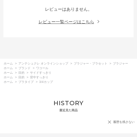
レビューはありません。
レビュー一覧ページはこちら
ホーム
>
アンテシュクレ オンラインショップ
>
ブラジャー・ブラセット
>
ブラジャー
ホーム
>
ブランド
>
ワコール
ホーム
>
目的
>
サイドすっきり
ホーム
>
目的
>
背中すっきり
ホーム
>
ブラタイプ
>
3/4カップ
HISTORY
最近見た商品
履歴を残さない