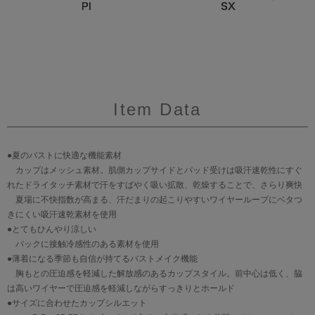
Item Data
●夏のバストに快適な機能素材
カップはメッシュ素材。肌側カップサイドとパッド受けは吸汗速乾性にすぐ
れたドライタッチ素材で汗をすばやく吸い拡散、乾燥することで、さらり爽快
夏場に不快指数が高まる、汗だまりの起こりやすいワイヤーループにベタつ
きにくい吸汗速乾素材を使用
●とてもひんやり涼しい
バックに接触冷感性のある素材を使用
●薄着になる季節も自信が持てるバストメイク機能
胸もとの圧迫感を軽減した解放感のあるカップスタイル。前中心は低く、脇
は高いワイヤーで圧迫感を軽減しながらすっきりとホールド
●サイズに合わせたカップシルエット