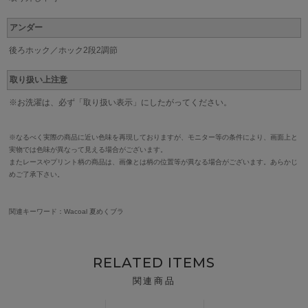
アンダー
後ろホック／ホック2段2調節
取り扱い上注意
※お洗濯は、必ず「取り扱い表示」にしたがってください。
※なるべく実際の商品に近い色味を再現しておりますが、モニター等の条件により、画面上と
実物では色味が異なって見える場合がございます。
またレースやプリント柄の商品は、画像とは柄の位置等が異なる場合がございます。あらかじ
めご了承下さい。
関連キーワード：Wacoal 夏めくブラ
RELATED ITEMS
関連商品