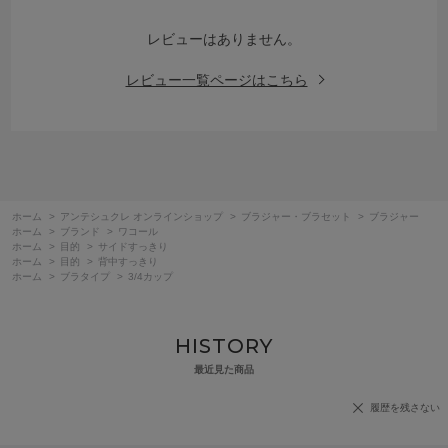
レビューはありません。
レビュー一覧ページはこちら
ホーム
>
アンテシュクレ オンラインショップ
>
ブラジャー・ブラセット
>
ブラジャー
ホーム
>
ブランド
>
ワコール
ホーム
>
目的
>
サイドすっきり
ホーム
>
目的
>
背中すっきり
ホーム
>
ブラタイプ
>
3/4カップ
HISTORY
最近見た商品
履歴を残さない