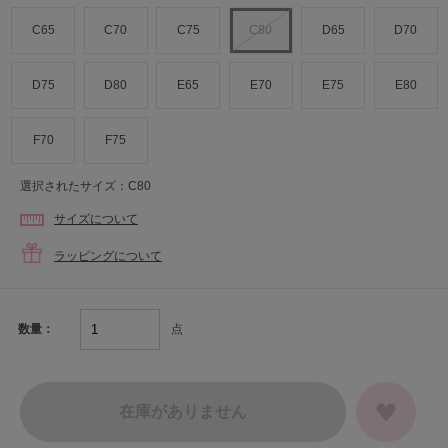
C65
C70
C75
C80
D65
D70
D75
D80
E65
E70
E75
E80
F70
F75
選択されたサイズ：C80
サイズについて
ラッピングについて
点
数量：
在庫がありません