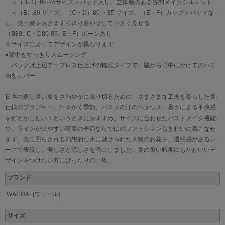
＜（B-D）65-75サイズ＞パッド入り。立体感のある谷間メイクシルエット
＜（B）80 サイズ、（C・D）80 ・85 サイズ、（E・F）カップ＞パッドな
し。突出感をおさえすっきり着やせして小さく見せる
（B80､ C・D80-85､ E・F）ボーンあり
※サイズによってデザインが異なります
●背中をすっきりスムージング
バックは上辺テープレス仕上げの幅広タイプで、脇から背中にかけてのハミ
肉をカバー
日本の蒸し暑い夏をさわやかに乗り切るために、さまざまな工夫を凝らした夏
仕様のブラジャー。汗をかく季節、バストの汗のベタつき、暑さによる不快感
を何とかしたい！というときにおすすめ。サイズに合わせたバストメイク機能
で、ラインが出やすい薄着の季節ならではのファッションもきれいに着こなせ
ます。光に照らされる幻想的な氷に魅せられた大輪のお花を、透明感があるレ
ースで表現し、美しさと涼しさを演出しました。夏の暑い時期にもかわいいデ
ザインをつけたい方にぴったりの一枚。
ブランド
WACOAL[ワコール]
サイズ