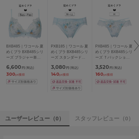
BXB485｜ワコール 夏
PXB185｜ワコール 夏
PXB485｜ワコール 夏
めくブラ BXB485シリ
めくブラ BXB485シリ
めくブラ BXB485シリ
ーズ ブラジャー単品
ーズ スタンダードシ
ーズ Ｔバックショー
BCDEFカップ アンダ
ョーツ M/L/LL
ツ M
6,600
3,080
3,520
円
(税込)
円
(税込)
円
(税込)
ー65/70/75/80/85cm
300
140
160
pt獲得
pt獲得
pt獲得
ユーザーレビュー
（0）
スタッフレビュー
（0）