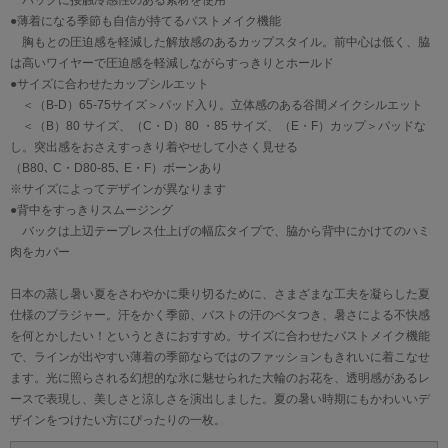
バックに接触冷感性のある素材を使用
●薄着になる季節も自信が持てるバストメイク機能
胸もとの圧迫感を軽減した解放感のあるカップスタイル。前中心は低く、脇
は高いワイヤーで圧迫感を軽減しながらすっきりとホールド
●サイズに合わせたカップシルエット
＜（B-D）65-75サイズ＞パッド入り。立体感のある谷間メイクシルエット
＜（B）80 サイズ、（C・D）80 ・85 サイズ、（E・F）カップ＞パッドな
し。突出感をおさえすっきり着やせして小さく見せる
（B80､ C・D80-85､ E・F）ボーンあり
※サイズによってデザインが異なります
●背中をすっきりスムージング
バックは上辺テープレス仕上げの幅広タイプで、脇から背中にかけてのハミ
肉をカバー
日本の蒸し暑い夏をさわやかに乗り切るために、さまざまな工夫を凝らした夏
仕様のブラジャー。汗をかく季節、バストの汗のベタつき、暑さによる不快感
を何とかしたい！というときにおすすめ。サイズに合わせたバストメイク機能
で、ラインが出やすい薄着の季節ならではのファッションもきれいに着こなせ
ます。光に照らされる幻想的な氷に魅せられた大輪のお花を、透明感があるレ
ースで表現し、美しさと涼しさを演出しました。夏の暑い時期にもかわいいデ
ザインをつけたい方にぴったりの一枚。