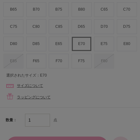
B65
B70
B75
B80
C65
C70
C75
C80
C85
D65
D70
D75
D80
D85
E65
E70
E75
E80
E85
F65
F70
F75
F80
選択されたサイズ：E70
サイズについて
ラッピングについて
点
数量：