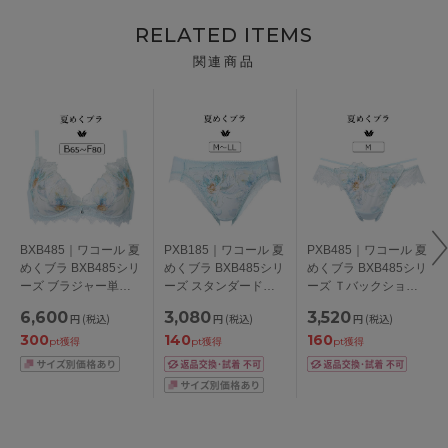
RELATED ITEMS
関連商品
BXB485｜ワコール 夏
PXB185｜ワコール 夏
PXB485｜ワコール 夏
めくブラ BXB485シリ
めくブラ BXB485シリ
めくブラ BXB485シリ
ーズ ブラジャー単品
ーズ スタンダードシ
ーズ Ｔバックショー
BCDEFカップ アンダ
ョーツ M/L/LL
ツ M
6,600
3,080
3,520
円
(税込)
円
(税込)
円
(税込)
ー65/70/75/80/85cm
300
140
160
pt獲得
pt獲得
pt獲得