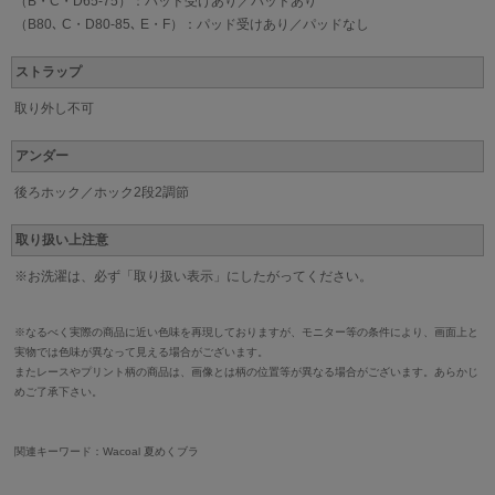
（B・C・D65-75）：パッド受けあり／パッドあり
（B80､ C・D80-85､ E・F）：パッド受けあり／パッドなし
ストラップ
取り外し不可
アンダー
後ろホック／ホック2段2調節
取り扱い上注意
※お洗濯は、必ず「取り扱い表示」にしたがってください。
※なるべく実際の商品に近い色味を再現しておりますが、モニター等の条件により、画面上と
実物では色味が異なって見える場合がございます。
またレースやプリント柄の商品は、画像とは柄の位置等が異なる場合がございます。あらかじ
めご了承下さい。
関連キーワード：Wacoal 夏めくブラ