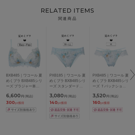
RELATED ITEMS
関連商品
BXB485｜ワコール 夏
PXB185｜ワコール 夏
PXB485｜ワコール 夏
めくブラ BXB485シリ
めくブラ BXB485シリ
めくブラ BXB485シリ
ーズ ブラジャー単品
ーズ スタンダードシ
ーズ Ｔバックショー
BCDEFカップ アンダ
ョーツ M/L/LL
ツ M
6,600
3,080
3,520
円
(税込)
円
(税込)
円
(税込)
ー65/70/75/80/85cm
300
140
160
pt獲得
pt獲得
pt獲得