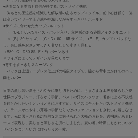
バックに接触冷感性のある素材を使用
●薄着になる季節も自信が持てるバストメイク機能
胸もとの圧迫感を軽減した解放感のあるカップスタイル。前中心は低く、脇
は高いワイヤーで圧迫感を軽減しながらすっきりとホールド
●サイズに合わせたカップシルエット
＜（B-D）65-75サイズ＞パッド入り。立体感のある谷間メイクシルエット
＜（B）80 サイズ、（C・D）80 ・85 サイズ、（E・F）カップ＞パッドな
し。突出感をおさえすっきり着やせして小さく見せる
（B80､ C・D80-85､ E・F）ボーンあり
※サイズによってデザインが異なります
●背中をすっきりスムージング
バックは上辺テープレス仕上げの幅広タイプで、脇から背中にかけてのハミ
肉をカバー
日本の蒸し暑い夏をさわやかに乗り切るために、さまざまな工夫を凝らした夏
仕様のブラジャー。汗をかく季節、バストの汗のベタつき、暑さによる不快感
を何とかしたい！というときにおすすめ。サイズに合わせたバストメイク機能
で、ラインが出やすい薄着の季節ならではのファッションもきれいに着こなせ
ます。光に照らされる幻想的な氷に魅せられた大輪のお花を、透明感があるレ
ースで表現し、美しさと涼しさを演出しました。夏の暑い時期にもかわいいデ
ザインをつけたい方にぴったりの一枚。