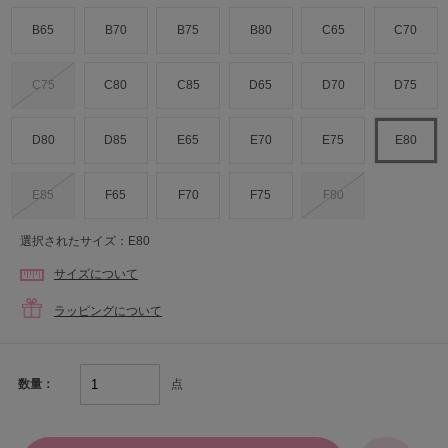
B65
B70
B75
B80
C65
C70
C75
C80
C85
D65
D70
D75
D80
D85
E65
E70
E75
E80
E85
F65
F70
F75
F80
選択されたサイズ：E80
サイズについて
ラッピングについて
点
数量：