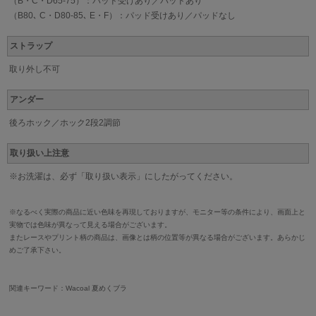
（B・C・D65-75）：パッド受けあり／パッドあり
（B80､ C・D80-85､ E・F）：パッド受けあり／パッドなし
ストラップ
取り外し不可
アンダー
後ろホック／ホック2段2調節
取り扱い上注意
※お洗濯は、必ず「取り扱い表示」にしたがってください。
※なるべく実際の商品に近い色味を再現しておりますが、モニター等の条件により、画面上と
実物では色味が異なって見える場合がございます。
またレースやプリント柄の商品は、画像とは柄の位置等が異なる場合がございます。あらかじ
めご了承下さい。
関連キーワード：Wacoal 夏めくブラ