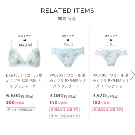
RELATED ITEMS
関連商品
BXB485｜ワコール 夏
PXB185｜ワコール 夏
PXB485｜ワコール 夏
めくブラ BXB485シリ
めくブラ BXB485シリ
めくブラ BXB485シリ
ーズ ブラジャー単品
ーズ スタンダードシ
ーズ Ｔバックショー
BCDEFカップ アンダ
ョーツ M/L/LL
ツ M
6,600
3,080
3,520
円
(税込)
円
(税込)
円
(税込)
ー65/70/75/80/85cm
300
140
160
pt獲得
pt獲得
pt獲得