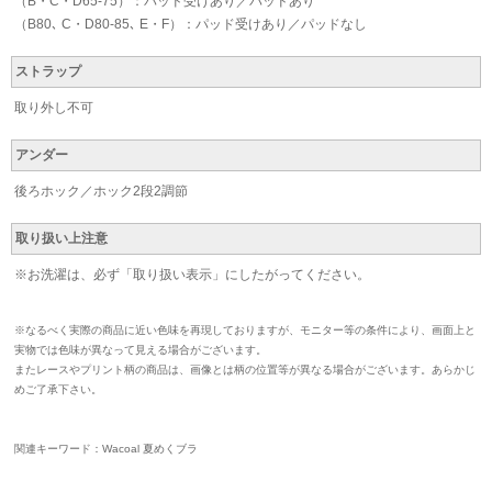
（B・C・D65-75）：パッド受けあり／パッドあり
（B80､ C・D80-85､ E・F）：パッド受けあり／パッドなし
ストラップ
取り外し不可
アンダー
後ろホック／ホック2段2調節
取り扱い上注意
※お洗濯は、必ず「取り扱い表示」にしたがってください。
※なるべく実際の商品に近い色味を再現しておりますが、モニター等の条件により、画面上と
実物では色味が異なって見える場合がございます。
またレースやプリント柄の商品は、画像とは柄の位置等が異なる場合がございます。あらかじ
めご了承下さい。
関連キーワード：Wacoal 夏めくブラ