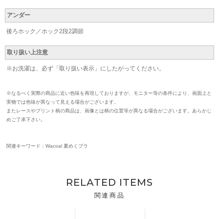
アンダー
後ろホック／ホック2段2調節
取り扱い上注意
※お洗濯は、必ず「取り扱い表示」にしたがってください。
※なるべく実際の商品に近い色味を再現しておりますが、モニター等の条件により、画面上と
実物では色味が異なって見える場合がございます。
またレースやプリント柄の商品は、画像とは柄の位置等が異なる場合がございます。あらかじ
めご了承下さい。
関連キーワード：Wacoal 夏めくブラ
RELATED ITEMS
関連商品