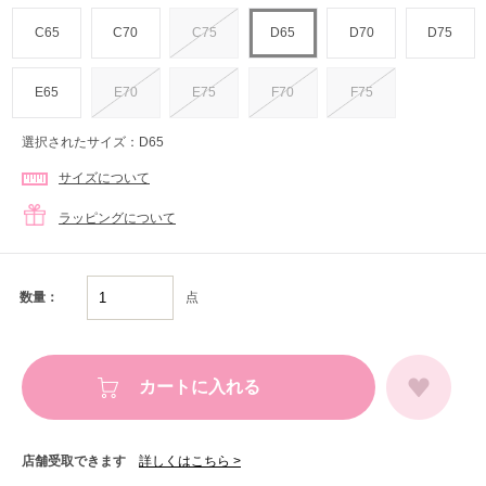
C65
C70
C75
D65
D70
D75
E65
E70
E75
F70
F75
選択されたサイズ：D65
サイズについて
ラッピングについて
点
数量：
カートに入れる
店舗受取できます
詳しくはこちら >