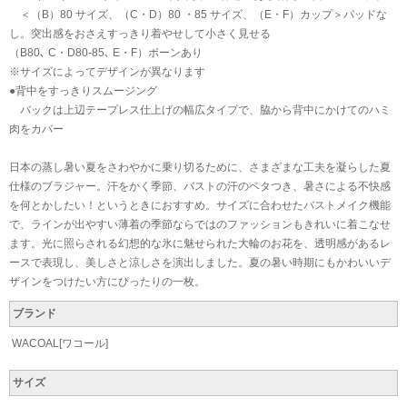
＜（B）80 サイズ、（C・D）80 ・85 サイズ、（E・F）カップ＞パッドな
し。突出感をおさえすっきり着やせして小さく見せる
（B80､ C・D80-85､ E・F）ボーンあり
※サイズによってデザインが異なります
●背中をすっきりスムージング
バックは上辺テープレス仕上げの幅広タイプで、脇から背中にかけてのハミ
肉をカバー
日本の蒸し暑い夏をさわやかに乗り切るために、さまざまな工夫を凝らした夏
仕様のブラジャー。汗をかく季節、バストの汗のベタつき、暑さによる不快感
を何とかしたい！というときにおすすめ。サイズに合わせたバストメイク機能
で、ラインが出やすい薄着の季節ならではのファッションもきれいに着こなせ
ます。光に照らされる幻想的な氷に魅せられた大輪のお花を、透明感があるレ
ースで表現し、美しさと涼しさを演出しました。夏の暑い時期にもかわいいデ
ザインをつけたい方にぴったりの一枚。
ブランド
WACOAL[ワコール]
サイズ