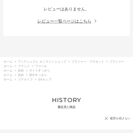
レビューはありません。
レビュー一覧ページはこちら
ホーム
>
アンテシュクレ オンラインショップ
>
ブラジャー・ブラセット
>
ブラジャー
ホーム
>
ブランド
>
ワコール
ホーム
>
目的
>
サイドすっきり
ホーム
>
目的
>
背中すっきり
ホーム
>
ブラタイプ
>
3/4カップ
HISTORY
最近見た商品
履歴を残さない