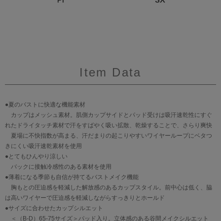
Item Data
●夏のバストに快適な機能素材
カップはメッシュ素材。肌側カップサイドとパッド受けは吸汗速乾性にすぐ
れたドライタッチ素材で汗をすばやく吸い拡散、乾燥することで、さらり爽快
夏場に不快指数が高まる、汗だまりの起こりやすいワイヤーループにベタつ
きにくい吸汗速乾素材を使用
●とてもひんやり涼しい
バックに接触冷感性のある素材を使用
●薄着になる季節も自信が持てるバストメイク機能
胸もとの圧迫感を軽減した解放感のあるカップスタイル。前中心は低く、脇
は高いワイヤーで圧迫感を軽減しながらすっきりとホールド
●サイズに合わせたカップシルエット
＜（B-D）65-75サイズ＞パッド入り。立体感のある谷間メイクシルエット