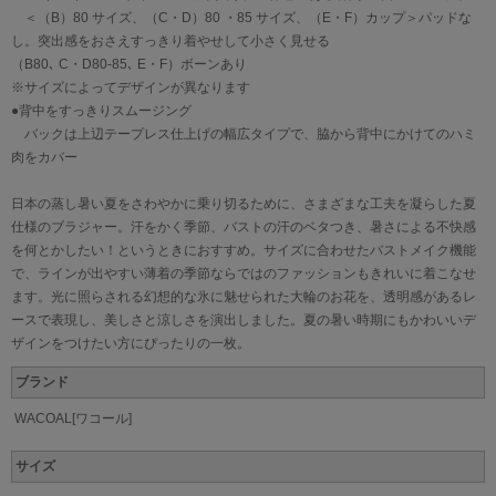
＜（B）80 サイズ、（C・D）80 ・85 サイズ、（E・F）カップ＞パッドな
し。突出感をおさえすっきり着やせして小さく見せる
（B80､ C・D80-85､ E・F）ボーンあり
※サイズによってデザインが異なります
●背中をすっきりスムージング
バックは上辺テープレス仕上げの幅広タイプで、脇から背中にかけてのハミ
肉をカバー
日本の蒸し暑い夏をさわやかに乗り切るために、さまざまな工夫を凝らした夏
仕様のブラジャー。汗をかく季節、バストの汗のベタつき、暑さによる不快感
を何とかしたい！というときにおすすめ。サイズに合わせたバストメイク機能
で、ラインが出やすい薄着の季節ならではのファッションもきれいに着こなせ
ます。光に照らされる幻想的な氷に魅せられた大輪のお花を、透明感があるレ
ースで表現し、美しさと涼しさを演出しました。夏の暑い時期にもかわいいデ
ザインをつけたい方にぴったりの一枚。
ブランド
WACOAL[ワコール]
サイズ