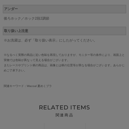
アンダー
後ろホック／ホック2段2調節
取り扱い上注意
※お洗濯は、必ず「取り扱い表示」にしたがってください。
※なるべく実際の商品に近い色味を再現しておりますが、モニター等の条件により、画面上と
実物では色味が異なって見える場合がございます。
またレースやプリント柄の商品は、画像とは柄の位置等が異なる場合がございます。あらかじ
めご了承下さい。
関連キーワード：Wacoal 夏めくブラ
RELATED ITEMS
関連商品