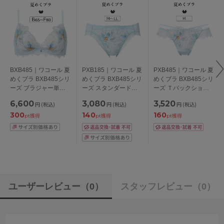
BXB485｜ワコール 夏
PXB185｜ワコール 夏
PXB485｜ワコール 夏
めくブラ BXB485シリ
めくブラ BXB485シリ
めくブラ BXB485シリ
ーズ ブラジャー単品
ーズ スタンダードシ
ーズ Ｔバックショー
BCDEFカップ アンダ
ョーツ M/L/LL
ツ M
6,600
3,080
3,520
円
(税込)
円
(税込)
円
(税込)
ー65/70/75/80/85cm
300
140
160
pt獲得
pt獲得
pt獲得
ユーザーレビュー
（0）
スタッフレビュー
（0）