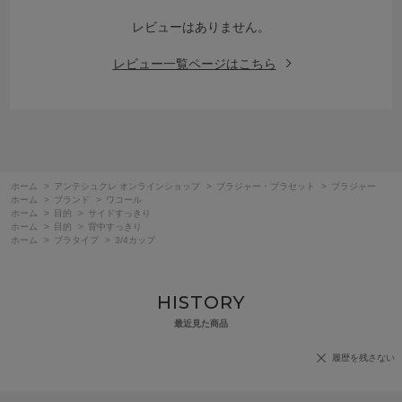
レビューはありません。
レビュー一覧ページはこちら
ホーム
>
アンテシュクレ オンラインショップ
>
ブラジャー・ブラセット
>
ブラジャー
ホーム
>
ブランド
>
ワコール
ホーム
>
目的
>
サイドすっきり
ホーム
>
目的
>
背中すっきり
ホーム
>
ブラタイプ
>
3/4カップ
HISTORY
最近見た商品
履歴を残さない