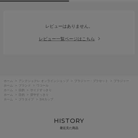
レビューはありません。
レビュー一覧ページはこちら
ホーム
>
アンテシュクレ オンラインショップ
>
ブラジャー・ブラセット
>
ブラジャー
ホーム
>
ブランド
>
ワコール
ホーム
>
目的
>
サイドすっきり
ホーム
>
目的
>
背中すっきり
ホーム
>
ブラタイプ
>
3/4カップ
HISTORY
最近見た商品