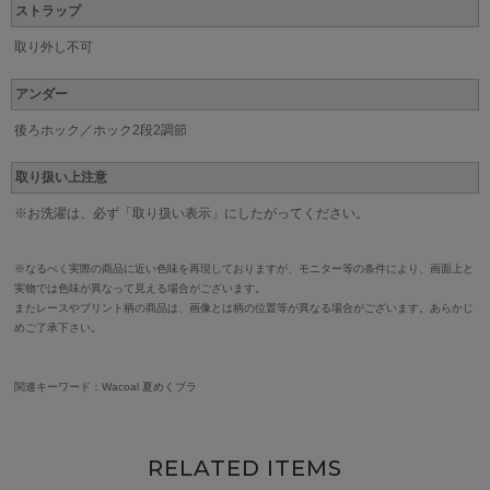
ストラップ
取り外し不可
アンダー
後ろホック／ホック2段2調節
取り扱い上注意
※お洗濯は、必ず「取り扱い表示」にしたがってください。
※なるべく実際の商品に近い色味を再現しておりますが、モニター等の条件により、画面上と
実物では色味が異なって見える場合がございます。
またレースやプリント柄の商品は、画像とは柄の位置等が異なる場合がございます。あらかじ
めご了承下さい。
関連キーワード：Wacoal 夏めくブラ
RELATED ITEMS