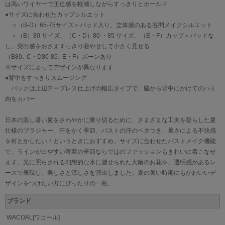
は高いワイヤーで圧迫感を軽減しながらすっきりとホールド
●サイズに合わせたカップシルエット
＜（B-D）65-75サイズ＞パッド入り。立体感のある谷間メイクシルエット
＜（B）80 サイズ、（C・D）80 ・85 サイズ、（E・F）カップ＞パッドな
し。突出感をおさえすっきり着やせして小さく見せる
（B80､ C・D80-85､ E・F）ボーンあり
※サイズによってデザインが異なります
●背中をすっきりスムージング
バックは上辺テープレス仕上げの幅広タイプで、脇から背中にかけてのハミ
肉をカバー
日本の蒸し暑い夏をさわやかに乗り切るために、さまざまな工夫を凝らした夏
仕様のブラジャー。汗をかく季節、バストの汗のベタつき、暑さによる不快感
を何とかしたい！というときにおすすめ。サイズに合わせたバストメイク機能
で、ラインが出やすい薄着の季節ならではのファッションもきれいに着こなせ
ます。光に照らされる幻想的な氷に魅せられた大輪のお花を、透明感があるレ
ースで表現し、美しさと涼しさを演出しました。夏の暑い時期にもかわいいデ
ザインをつけたい方にぴったりの一枚。
ブランド
WACOAL[ワコール]