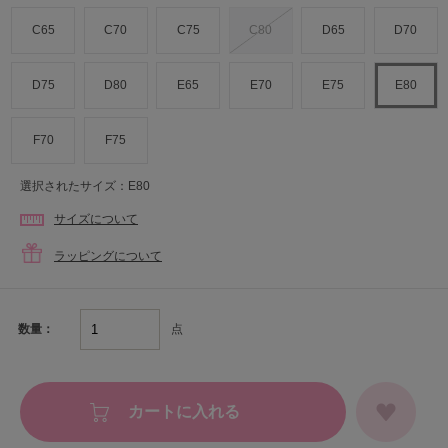
C65
C70
C75
C80
D65
D70
D75
D80
E65
E70
E75
E80
F70
F75
選択されたサイズ：E80
サイズについて
ラッピングについて
点
数量：
カートに入れる