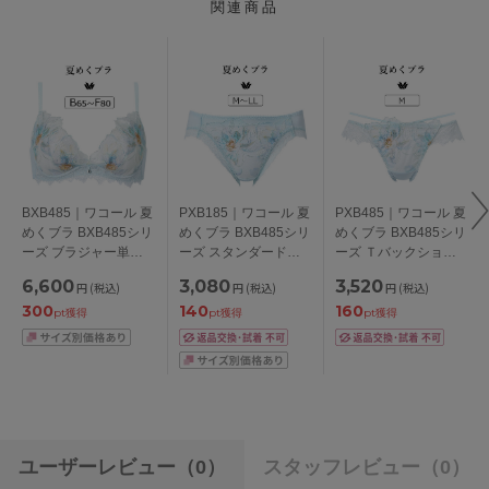
関連商品
BXB485｜ワコール 夏
PXB185｜ワコール 夏
PXB485｜ワコール 夏
めくブラ BXB485シリ
めくブラ BXB485シリ
めくブラ BXB485シリ
ーズ ブラジャー単品
ーズ スタンダードシ
ーズ Ｔバックショー
BCDEFカップ アンダ
ョーツ M/L/LL
ツ M
6,600
3,080
3,520
円
(税込)
円
(税込)
円
(税込)
ー65/70/75/80/85cm
300
140
160
pt獲得
pt獲得
pt獲得
ユーザーレビュー
（0）
スタッフレビュー
（0）