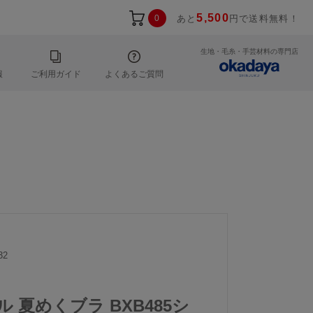
5,500
0
あと
円で送料無料！
生地・毛糸・手芸材料の専門店
報
ご利用ガイド
よくあるご質問
32
ル 夏めくブラ BXB485シ