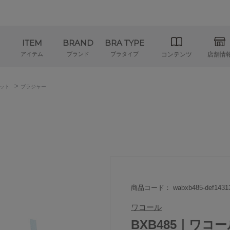
ITEM
BRAND
BRA TYPE
アイテム
ブランド
ブラタイプ
コンテンツ
店舗情
>
ット
ブラジャー
商品コード： wabxb485-def1431
ワコール
BXB485｜ワコー