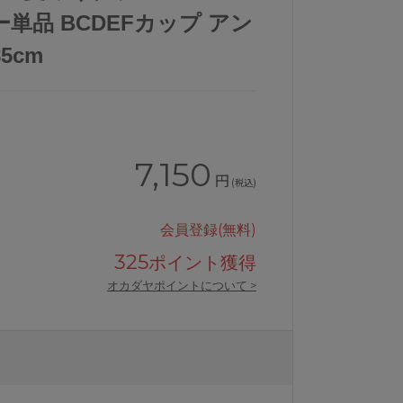
単品 BCDEFカップ アン
85cm
7,150
円
(税込)
会員登録(無料)
325
ポイント獲得
オカダヤポイントについて >