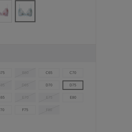
B75
B80
C65
C70
C85
D65
D70
D75
E65
E70
E75
E80
F70
F75
F80