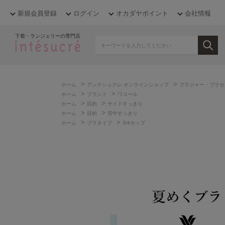
新規会員登録
ログイン
オカダヤポイント
会社情報
下着・ランジェリーの専門店
>
>
ホーム
アンテシュクレ オンラインショップ
ブラジャー・ブラセ
>
>
ホーム
ブランド
ワコール
>
>
ホーム
目的
サイドすっきり
>
>
ホーム
目的
背中すっきり
>
>
ホーム
ブラタイプ
3/4カップ