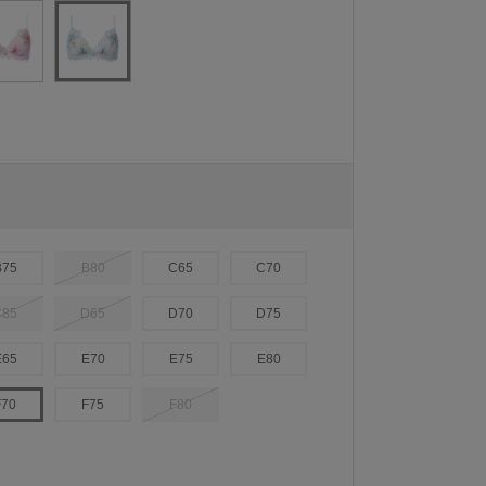
B75
B80
C65
C70
C85
D65
D70
D75
E65
E70
E75
E80
F70
F75
F80