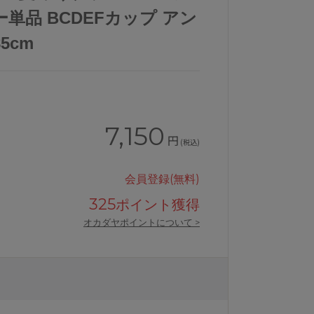
単品 BCDEFカップ アン
85cm
7,150
円
(税込)
会員登録(無料)
325
ポイント獲得
オカダヤポイントについて >