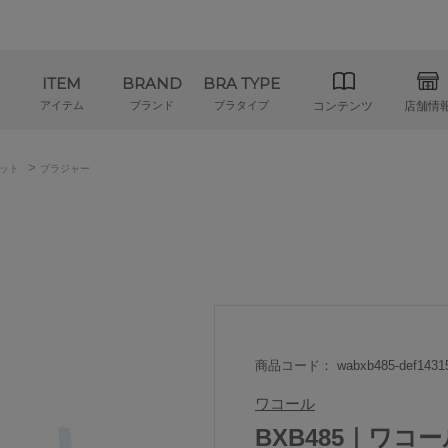
ITEM
BRAND
BRA TYPE
アイテム
ブランド
ブラタイプ
コンテンツ
店舗情
>
ット
ブラジャー
商品コード： wabxb485-def1431
ワコール
BXB485｜ワコー