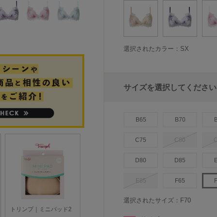
選択されたカラー：SX
サイズを選択してください
B65
B70
C75
C80
D80
D85
E85
F65
選択されたサイズ：F70