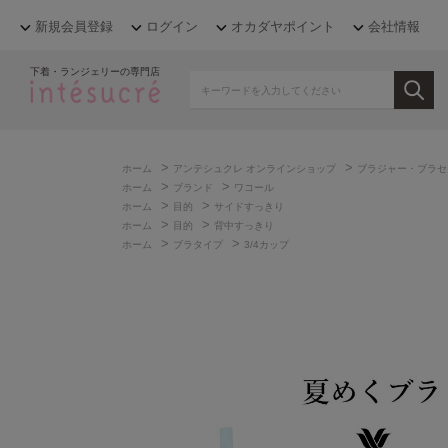
新規会員登録
ログイン
オカダヤポイント
会社情報
下着・ランジェリーの専門店
>
>
ホーム
アンテシュクレ オンラインショップ
ブラジャー・ブラセ
>
>
ホーム
ブランド
ワコール
>
>
ホーム
目的
サイドすっきり
>
>
ホーム
目的
背中すっきり
>
>
ホーム
ブラタイプ
3/4カップ