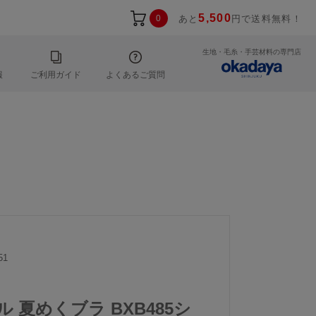
5,500
0
あと
円で送料無料！
生地・毛糸・手芸材料の専門店
報
ご利用ガイド
よくあるご質問
51
ル 夏めくブラ BXB485シ