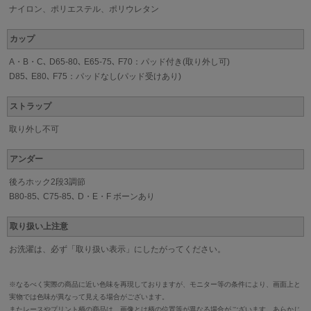
ナイロン、ポリエステル、ポリウレタン
カップ
A・B・C､ D65-80､ E65-75､ F70：パッド付き(取り外し可)
D85､ E80､ F75：パッドなし(パッド受けあり)
ストラップ
取り外し不可
アンダー
後ろホック2段3調節
B80-85､ C75-85､ D・E・F ボーンあり
取り扱い上注意
お洗濯は、必ず「取り扱い表示」にしたがってください。
※なるべく実際の商品に近い色味を再現しておりますが、モニター等の条件により、画面上と
実物では色味が異なって見える場合がございます。
またレースやプリント柄の商品は、画像とは柄の位置等が異なる場合がございます。あらかじ