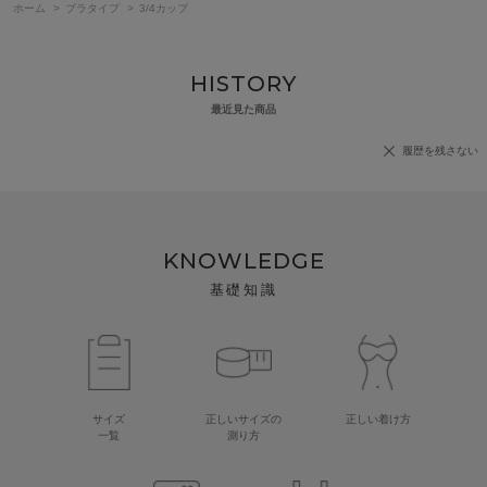
ホーム
>
ブラタイプ
>
3/4カップ
HISTORY
最近見た商品
履歴を残さない
KNOWLEDGE
基礎知識
サイズ
正しいサイズの
正しい着け方
一覧
測り方