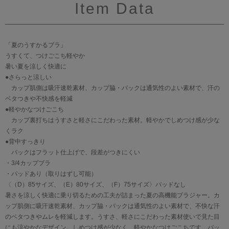
Item Data
「夏のうすかるブラ」
うすくて、つけごこち軽やか
暑い夏を涼しく快適に
●さらっと涼しい
カップ肌側は吸汗速乾素材、カップ脇・バックは通気性のよい素材で、汗の
ベタつきや不快感を軽減
●軽やかなつけごこち
カップ裏打ちはうすさと軽さにこだわった素材。軽やかでしめつけ感が少な
くラク
●背中すっきり
バックはフラット仕上げで、段差がつきにくい
・3/4カップブラ
・パッドあり（取りはずし可能）
〈（D）85サイズ、（E）80サイズ、（F）75サイズ〉パッドなし
暑さを涼しく快適に乗り切るための工夫が詰まった夏の高機能ブラジャー。カ
ップ肌側に吸汗速乾素材、カップ脇・バックは通気性のよい素材で、不快な汗
のベタつきやムレを軽減します。うすさ、軽さにこだわった素材使いで見た目
にも涼やかなデザイン。しめつけ感が少なく、軽やかなつけごこちです。バッ