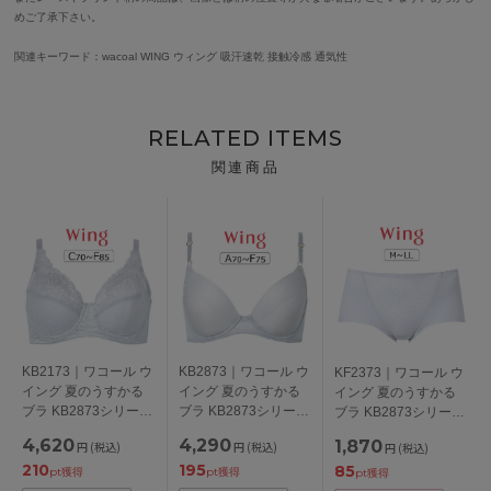
めご了承下さい。
関連キーワード：wacoal WING ウィング 吸汗速乾 接触冷感 通気性
RELATED ITEMS
関連商品
KB2173｜ワコール ウ
KB2873｜ワコール ウ
KF2373｜ワコール ウ
イング 夏のうすかる
イング 夏のうすかる
イング 夏のうすかる
ブラ KB2873シリーズ
ブラ KB2873シリーズ
ブラ KB2873シリーズ
フルカップブラ ブラ
ブラジャー単品
ショーツ M/L/LL
4,620
4,290
1,870
円
(税込)
円
(税込)
円
(税込)
ジャー単品 CDEFカッ
ABCDEFカップ アン
210
195
85
プ アンダー
ダー
pt獲得
pt獲得
pt獲得
70/75/80/85cm
65/70/75/80/85cm