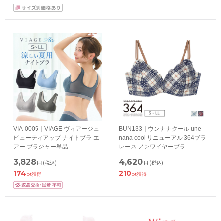
VIA-0005｜VIAGE ヴィアージュ
BUN133｜ウンナナクール une
ビューティアップ ナイトブラ エ
nana cool リニューアル 364ブラ
アー ブラジャー単品
レース ノンワイヤーブラ
S/SM/M/ML/L/LL
S/M/L/LL
3,828
4,620
円
(税込)
円
(税込)
174
210
pt獲得
pt獲得