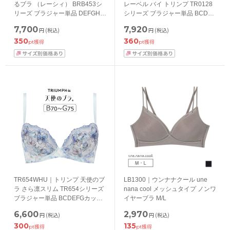
るブラ （レーシィ） BRB453シ
レーベル バイ トリンプ TR0128
リーズ ブラジャー単品 DEFGHカ
シリーズ ブラジャー単品 BCDEF
ップ アンダー70/75/80/85/90cm
カップ アンダー
7,700
7,920
円
(税込)
円
(税込)
65/70/75/80/85cm
350
360
pt獲得
pt獲得
TR654WHU｜トリンプ 天使のブ
LB1300｜ウンナナクール une
ラ さら凛スリム TR654シリーズ
nana cool メッシュタイプ ノンワ
ブラジャー単品 BCDEFGカップ
イヤーブラ M/L
アンダー65/70/75/80/85/90/95cm
6,600
2,970
円
(税込)
円
(税込)
300
135
pt獲得
pt獲得