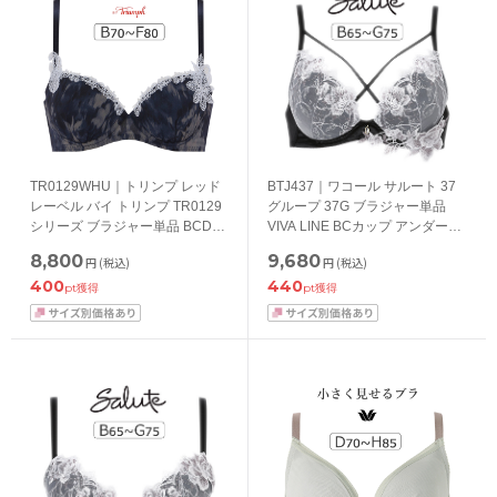
TR0129WHU｜トリンプ レッド
BTJ437｜ワコール サルート 37
レーベル バイ トリンプ TR0129
グループ 37G ブラジャー単品
シリーズ ブラジャー単品 BCDEF
VIVA LINE BCカップ アンダー
カップ アンダー65/70/75/80cm
65/70/75cm
8,800
9,680
円
(税込)
円
(税込)
400
440
pt獲得
pt獲得