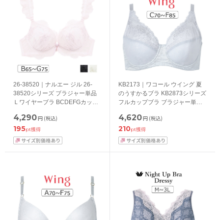
26-38520｜ナルエー ジル 26-
KB2173｜ワコール ウイング 夏
38520シリーズ ブラジャー単品
のうすかるブラ KB2873シリーズ
Ｌワイヤーブラ BCDEFGカップ
フルカップブラ ブラジャー単品
アンダー65/70/75cm
CDEFカップ アンダー
4,290
4,620
円
(税込)
円
(税込)
70/75/80/85cm
195
210
pt獲得
pt獲得