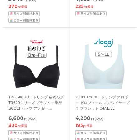
270
225
pt獲得
pt獲得
TR639WHU｜トリンプ 秘めわざ
ZFBraletteJX｜トリンプ スロギ
TR639シリーズ ブラジャー単品
ー ゼロフィール ノンワイヤーブ
BCDEFカップ アンダー
ラ ブラレット S/M/L/LL
65/70/75/80cm
6,600
4,290
円
(税込)
円
(税込)
300
195
pt獲得
pt獲得