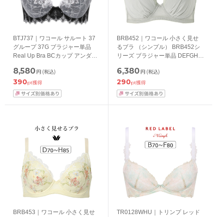
BTJ737｜ワコール サルート 37
BRB452｜ワコール 小さく見せ
グループ 37G ブラジャー単品
るブラ （シンプル） BRB452シ
Real Up Bra BCカップ アンダー
リーズ ブラジャー単品 DEFGHカ
65/70/75cm
ップ アンダー
8,580
6,380
円
(税込)
円
(税込)
65/70/75/80/85/90/95/100cm
390
290
pt獲得
pt獲得
BRB453｜ワコール 小さく見せ
TR0128WHU｜トリンプ レッド