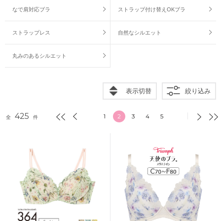
なで肩対応ブラ
ストラップ付け替えOKブラ
ストラップレス
自然なシルエット
丸みのあるシルエット
表示切替
絞り込み
425
1
2
3
4
5
全
件