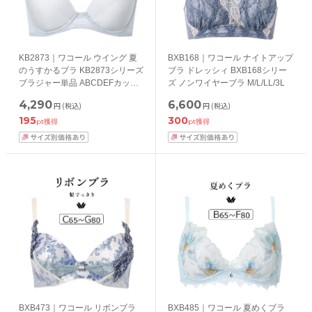
KB2873｜ワコール ウイング 夏
BXB168｜ワコール ナイトアップ
のうすかるブラ KB2873シリーズ
ブラ ドレッシィ BXB168シリー
ブラジャー単品 ABCDEFカップ
ズ ノンワイヤーブラ M/L/LL/3L
アンダー65/70/75/80/85cm
4,290
6,600
円
(税込)
円
(税込)
195
300
pt獲得
pt獲得
BXB473｜ワコール リボンブラ
BXB485｜ワコール 夏めくブラ