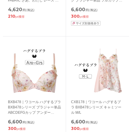
FABRIC さあ、わたし レース ブ
ク ブラジャー単品 フルカップ
ラジャー単品 BCDEFカップ アン
CDEFGHカップ アンダー
4,620
6,600
円
(税込)
円
(税込)
ダー 65/70/75/80cm
70/75/80/85/90/95cm
210
300
pt獲得
pt獲得
BXB478｜ワコール ハグするブラ
CXB178｜ワコール ハグするブ
BXB478シリーズ ブラジャー単品
ラ BXB478シリーズ キャミソー
ABCDEFGカップ アンダー
ル M/L
65/70/75/80/85cm
6,600
6,600
円
(税込)
円
(税込)
300
300
pt獲得
pt獲得