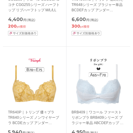
コチ CGG255シリーズ ハーフト
TR648シリーズ ブラジャー単品
ップ リブハーフトップ M/L/LL
BCDEFカップ アンダー
65/70/75/80cm
4,400
6,600
円
(税込)
円
(税込)
200
300
pt獲得
pt獲得
TR640P｜トリンプ 優々ブラ
BRB409｜ワコール ファースト
TR640シリーズ ノンワイヤーブ
リボンブラ BRB409シリーズ ブ
ラ BCDEカップ アンダー
ラジャー単品 ABCDEFカップ ア
65/70/75/80cm
ンダー65/70/75/80cm
5,940
4,950
円
(税込)
円
(税込)