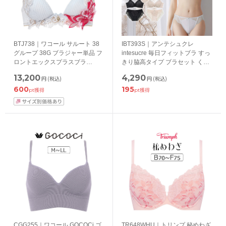
BTJ738｜ワコール サルート 38
IBT393S｜アンテシュクレ
グループ 38G ブラジャー単品 フ
intesucre 毎日フィットブラ すっ
ロントエックスプラスブラ
きり脇高タイプ ブラセット くっ
CDEFGカップ アンダー
きり谷間メイク BCDEFカップ ア
13,200
4,290
円
(税込)
円
(税込)
65/70/75cm
ンダー60/65/70/75cm
600
195
pt獲得
pt獲得
CGG255｜ワコール GOCOCi ゴ
TR648WHU｜トリンプ 秘めわざ