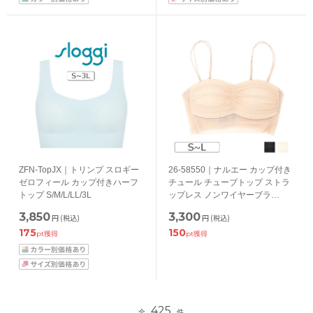
ZFN-TopJX｜トリンプ スロギー
26-58550｜ナルエー カップ付き
ゼロフィール カップ付きハーフ
チュール チューブトップ ストラ
トップ S/M/L/LL/3L
ップレス ノンワイヤーブラ
S/M/L
3,850
3,300
円
(税込)
円
(税込)
175
150
pt獲得
pt獲得
425
全
件