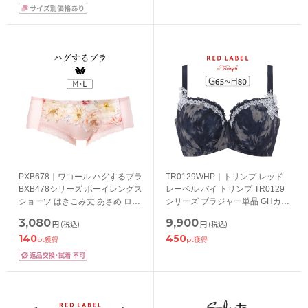
PXB678｜ワコール ハグするブラ
TR0129WHP｜トリンプ レッド
BXB478シリーズ ボーイレングス
レーベル バイ トリンプ TR0129
ショーツ はきこみ丈 あさめ ロー
シリーズ ブラジャー単品 GHカッ
ライズ M/L
プ アンダー65/70/75/80cm
3,080
9,900
円
(税込)
円
(税込)
140
450
pt獲得
pt獲得