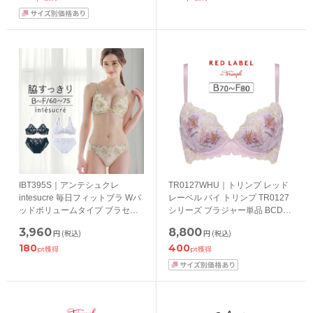
IBT395S｜アンテシュクレ
TR0127WHU｜トリンプ レッド
intesucre 毎日フィットブラ Wパ
レーベル バイ トリンプ TR0127
ッドボリュームタイプ ブラセッ
シリーズ ブラジャー単品 BCDEF
ト くっきり谷間メイク BCDEFカ
カップ アンダー65/70/75/80cm
3,960
8,800
円
(税込)
円
(税込)
ップ アンダー60/65/70/75cm
180
400
pt獲得
pt獲得