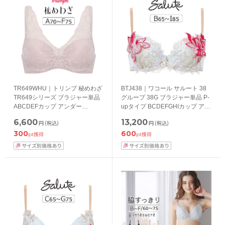
TR649WHU｜トリンプ 秘めわざ
BTJ438｜ワコール サルート 38
TR649シリーズ ブラジャー単品
グループ 38G ブラジャー単品 P-
ABCDEFカップ アンダー
upタイプ BCDEFGHIカップ アン
65/70/75/80cm
ダー65/70/75/80/85cm
6,600
13,200
円
(税込)
円
(税込)
300
600
pt獲得
pt獲得