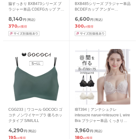
脇すっきり BXB473シリーズ ブ
BXB485シリーズ ブラジャー単品
ラジャー単品 CDEFGカップ アン
BCDEFカップ アンダー
ダー65/70/75/80/85cm
65/70/75/80/85cm
8,140
6,600
円
(税込)
円
(税込)
370
300
pt獲得
pt獲得
CGG233｜ワコール GOCOCi ゴ
IBT394｜アンテシュクレ
コチ ノンワイヤーブラ 後ろホッ
intesucre narue×intesucre L wire
クタイプ S/M/L/LL
Bra ブラジャー単品 くっきり谷
間メイク BCDEFカップ アンダー
4,290
3,960
円
(税込)
円
(税込)
65/70/75cm
195
180
pt獲得
pt獲得