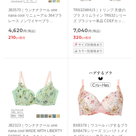
JB3570｜ウンナナクール une
TR632WHU3｜トリンプ 天使の
nana cool リニューアル 364ブラ
ブラ スリムライン TR632シリー
レース ノンワイヤーブラ
ズ ブラジャー単品 CDEFカップ
S/M/L/LL
アンダー70/75/80cm
4,620
7,040
円
(税込)
円
(税込)
210
320
pt獲得
pt獲得
JB2323｜ウンナナクール une
BXB378｜ワコール ハグするブラ
nana cool MADE WITH LIBERTY
BXB478シリーズ コンパクトメイ