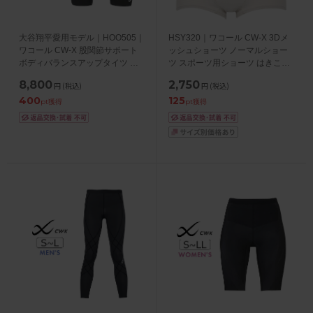
大谷翔平愛用モデル｜HOO505｜
HSY320｜ワコール CW-X 3Dメ
ワコール CW-X 股関節サポート
ッシュショーツ ノーマルショー
ボディバランスアップタイツ ス
ツ スポーツ用ショーツ はきこみ
ポーツタイツ S/M/L/LL
丈 ふつう S/M/L/LL/3L
8,800
2,750
円
(税込)
円
(税込)
400
125
pt獲得
pt獲得