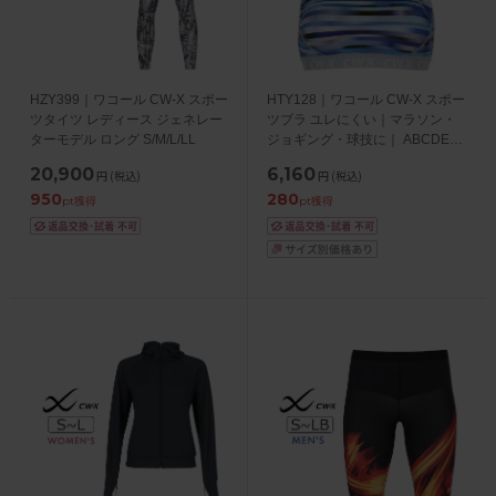
HZY399｜ワコール CW-X スポー
HTY128｜ワコール CW-X スポー
ツタイツ レディース ジェネレー
ツブラ ユレにくい｜マラソン・
ターモデル ロング S/M/L/LL
ジョギング・球技に｜ ABCDEF
カップ S/M/L/LL
20,900
6,160
円
(税込)
円
(税込)
950
280
pt獲得
pt獲得