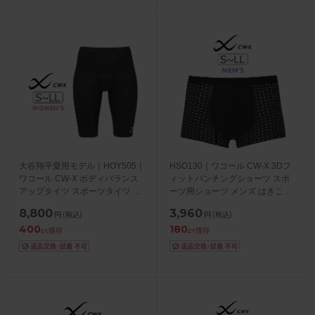
大谷翔平愛用モデル｜HOY505｜
HSO130｜ワコール CW-X 3Dフ
ワコール CW-X ボディバランス
ィットパンチングショーツ スポ
アップタイツ スポーツタイツ レ
ーツ用ショーツ メンズ はきこみ
ディース ジャストウエスト・ハ
丈：ノーマル・ショート丈
8,800
3,960
円
(税込)
円
(税込)
ーフ（膝上丈） S/M/L/LL
S/M/L/LL
400
180
pt獲得
pt獲得