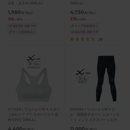
み丈：あさめ S/M/L/LL
S/M/L/LL
1,980
4,730
円
(税込)
円
(税込)
90
215
pt獲得
pt獲得
2件
HTY024｜ワコール CW-X スポー
HXO499｜ワコール CW-X ひ
ツゆれケアブラ スポーツブラ 高
ざ・股関節サポート スポーツタ
校生対応 S/M/L/LL
イツ メンズ エキスパートモデル
3.0 ロング S/M/L
4,400
11,000
円
(税込)
円
(税込)