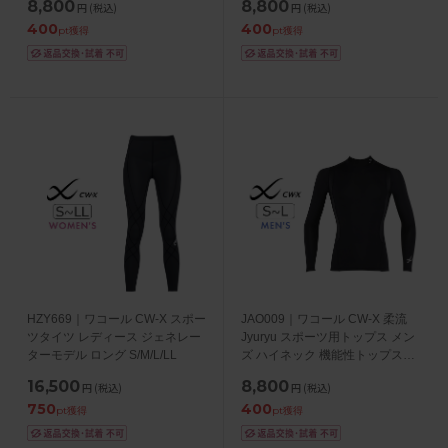
8,800
8,800
円
(税込)
円
(税込)
400
400
pt獲得
pt獲得
HZY669｜ワコール CW-X スポー
JAO009｜ワコール CW-X 柔流
ツタイツ レディース ジェネレー
Jyuryu スポーツ用トップス メン
ターモデル ロング S/M/L/LL
ズ ハイネック 機能性トップス
S/M/L
16,500
8,800
円
(税込)
円
(税込)
750
400
pt獲得
pt獲得