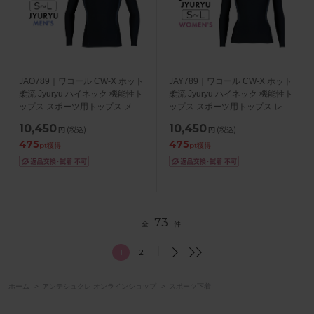
JAO789｜ワコール CW-X ホット
JAY789｜ワコール CW-X ホット
柔流 Jyuryu ハイネック 機能性ト
柔流 Jyuryu ハイネック 機能性ト
ップス スポーツ用トップス メン
ップス スポーツ用トップス レデ
ズ S/M/L
ィース S/M/L
10,450
10,450
円
(税込)
円
(税込)
475
475
pt獲得
pt獲得
73
全
件
1
2
ホーム
>
アンテシュクレ オンラインショップ
>
スポーツ下着