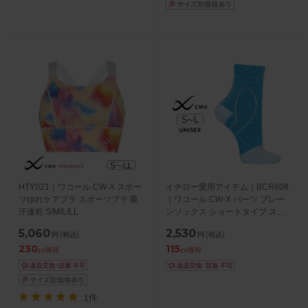
HTY021｜ワコール CW-X スポー
イチロー愛用アイテム｜BCR608
ツゆれケアブラ スポーツブラ 吸
｜ワコール CW-X パーツ プレー
汗速乾 S/M/L/LL
ンソックス ショートタイプ スポ
ーツ用ソックス ユニセックス
5,060
2,530
円
(税込)
円
(税込)
S/M/L
230
115
pt獲得
pt獲得
1件