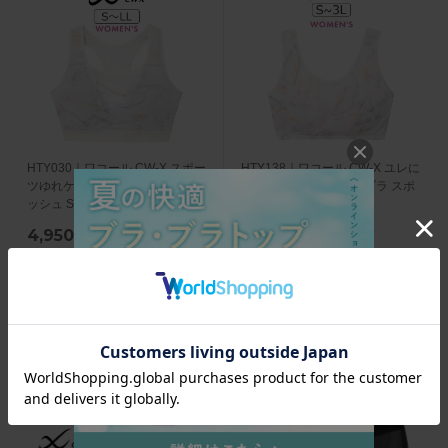
HTY030｜ワコール CW-X スポー
HTY138｜ワコール CW-X ユレに
ツゆれケアブラ スポーツブラ メ
くい スポーツゆれケアブラ スポ
ッシュ S/M/L/LL
ーツブラ S/M/L/3L
4,950
5,830
円
(税込)
円
(税込)
225
265
pt獲得
pt獲得
2件