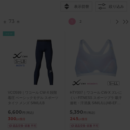
表示切替
絞り込み
73
1
2
全
件
NEW
VCO599｜ワコール CW-X 段階
HTY007｜ワコール CW-X ズレに
着圧 ベーシックモデル スポーツ
くい FITNESS スポーツブラ 吸汗
タイツ メンズ S/M/L/LB
速乾・汗消臭 S/M/L/LL(AB-EFカ
ップ)
6,600
5,390
円
(税込)
円
(税込)
300
245
pt獲得
pt獲得