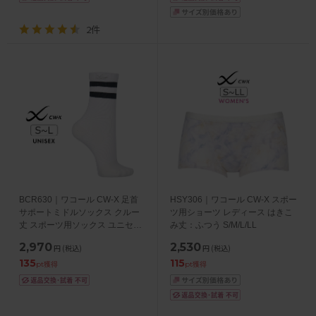
2件
BCR630｜ワコール CW-X 足首
HSY306｜ワコール CW-X スポー
サポートミドルソックス クルー
ツ用ショーツ レディース はきこ
丈 スポーツ用ソックス ユニセッ
み丈：ふつう S/M/L/LL
クス S/M/L
2,970
2,530
円
(税込)
円
(税込)
135
115
pt獲得
pt獲得