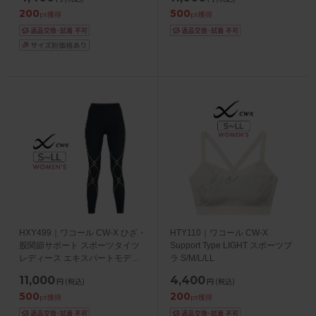
200
500
pt獲得
pt獲得
HXY499｜ワコール CW-X ひざ・
HTY110｜ワコール CW-X
股関節サポート スポーツタイツ
Support Type LIGHT スポーツブ
レディース エキスパートモデル
ラ S/M/L/LL
3.0 ロング S/M/L/LL
11,000
4,400
円
(税込)
円
(税込)
500
200
pt獲得
pt獲得