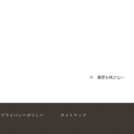
履歴を残さない
プライバシーポリシー
サイトマップ