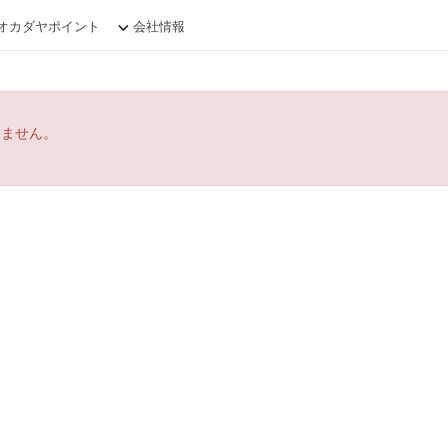
オカダヤポイント
会社情報
りません。