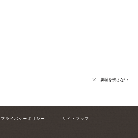
履歴を残さない
プライバシーポリシー
サイトマップ