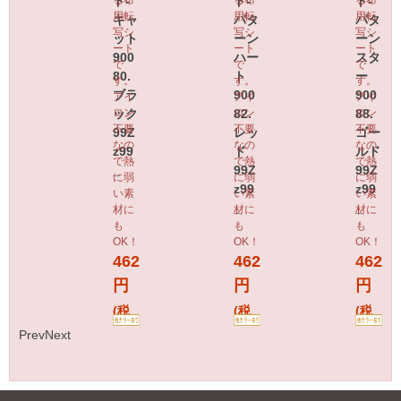
ド-
ド-
ド-
用転
用転
用転
キャ
パタ
パタ
写シ
写シ
写シ
ット
ーン
ーン
ート
ート
ート
900
ハー
スタ
で
で
で
80.
ト
ー
す。
す。
す。
ブラ
900
900
アイ
アイ
アイ
ック
ロン
82.
ロン
88.
ロン
不要
不要
不要
99Z
レッ
ゴー
なの
なの
なの
z99
ド
ルド
で熱
で熱
で熱
_
99Z
99Z
に弱
に弱
に弱
z99
z99
い素
い素
い素
_
_
材に
材に
材に
も
も
も
OK！
OK！
OK！
462
462
462
円
円
円
(税
(税
(税
Prev
Next
込)
込)
込)
会員登
会員登
会員登
録(無
録(無
録(無