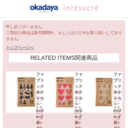
申し訳ございません。
ご指定の商品は販売期間外、もしくはただ今お取り扱いしており
ません。
トップページへ
RELATED ITEMS
関連商品
ファ
ファ
ファ
ブリ
ブリ
ブリ
ック
ック
ック
ステ
布に
ステ
布に
ステ
布に
はっ
はっ
はっ
ッカ
ッカ
ッカ
てこ
てこ
てこ
ー
ー
ー
する
する
する
irod
irod
irod
だけ
だけ
だけ
o-イ
o-イ
o-イ
で定
で定
で定
ロ
ロ
ロ
着す
着す
着す
る布
る布
る布