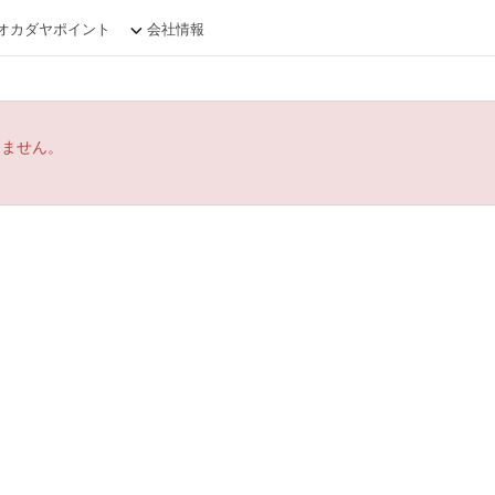
オカダヤポイント
会社情報
りません。