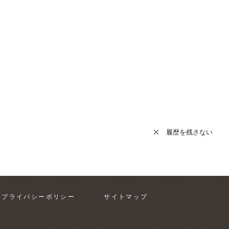
履歴を残さない
プライバシーポリシー
サイトマップ