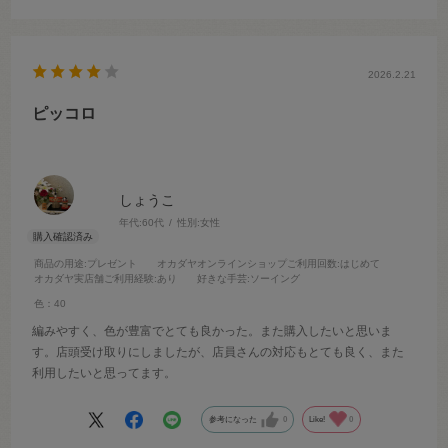
2026.2.21
ピッコロ
しょうこ
年代:
60代
性別:
女性
商品の用途
:プレゼント
オカダヤオンラインショップご利用回数
:はじめて
オカダヤ実店舗ご利用経験
:あり
好きな手芸
:ソーイング
色：40
編みやすく、色が豊富でとても良かった。また購入したいと思いま
す。店頭受け取りにしましたが、店員さんの対応もとても良く、また
利用したいと思ってます。
参考になった
0
Like!
0