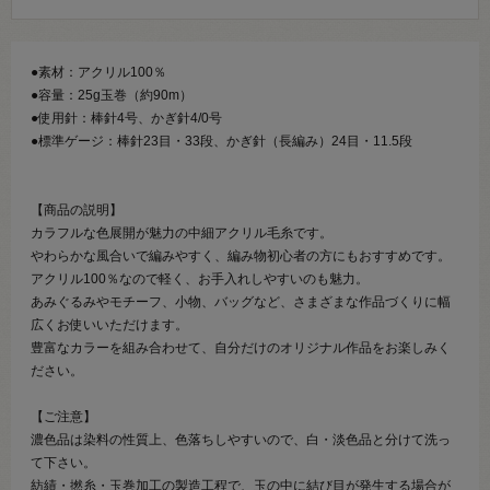
●素材：アクリル100％
●容量：25g玉巻（約90m）
●使用針：棒針4号、かぎ針4/0号
●標準ゲージ：棒針23目・33段、かぎ針（長編み）24目・11.5段
【商品の説明】
カラフルな色展開が魅力の中細アクリル毛糸です。
やわらかな風合いで編みやすく、編み物初心者の方にもおすすめです。
アクリル100％なので軽く、お手入れしやすいのも魅力。
あみぐるみやモチーフ、小物、バッグなど、さまざまな作品づくりに幅
広くお使いいただけます。
豊富なカラーを組み合わせて、自分だけのオリジナル作品をお楽しみく
ださい。
【ご注意】
濃色品は染料の性質上、色落ちしやすいので、白・淡色品と分けて洗っ
て下さい。
紡績・撚糸・玉巻加工の製造工程で、玉の中に結び目が発生する場合が