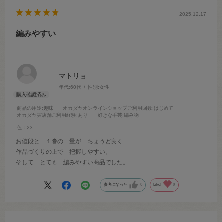
2025.12.17
編みやすい
マトリョ
年代:
60代
性別:
女性
商品の用途
:趣味
オカダヤオンラインショップご利用回数
:はじめて
オカダヤ実店舗ご利用経験
:あり
好きな手芸
:編み物
色：23
お値段と １巻の 量が ちょうど良く
作品づくりの上で 把握しやすい。
そして とても 編みやすい商品でした。
参考になった
0
Like!
0