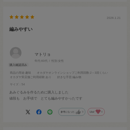
2026.1.21
編みやすい
マトリョ
年代:
60代
性別:
女性
商品の用途
:趣味
オカダヤオンラインショップご利用回数
:2～3回くらい
オカダヤ実店舗ご利用経験
:あり
好きな手芸
:編み物
サイズ：54
あみぐるみを作るために購入しました
値段も お手頃で とても編みやすかったです
参考になった
0
Like!
0