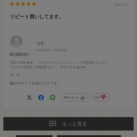
2025.3.1
リピート買いしてます。
らむ
年代:
30代
性別:
女性
商品の用途
:趣味
オカダヤオンラインショップご利用回数
:はじめて
オカダヤ実店舗ご利用経験
:あり
好きな手芸
:編み物
色：20
編みやすくてお気に入りです。
参考になった
0
Like!
0
もっと見る