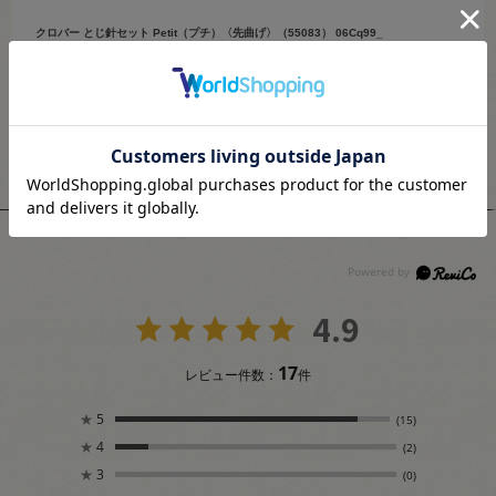
クロバー とじ針セット Petit（プチ）〈先曲げ〉（55083） 06Cq99_
クロバー
参考になった
1
Like!
1
ユーザーレビュー
4.9
17
レビュー件数：
件
★
5
(15)
★
4
(2)
★
3
(0)