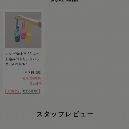
レシピNo.HM-33 ネッ
ト編みのドリンクバッ
グ（AMU-767）
￥0
円
(税込)
会員登録(無料)
0
pt獲得
スタッフレビュー