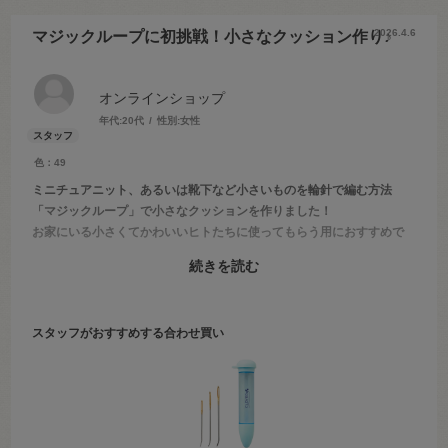
2026.4.6
マジックループに初挑戦！小さなクッション作り♪
オンラインショップ
年代:
20代
性別:
女性
色：49
ミニチュアニット、あるいは靴下など小さいものを輪針で編む方法
「マジックループ」で小さなクッションを作りました！
お家にいる小さくてかわいいヒトたちに使ってもらう用におすすめで
す◎
続きを読む
2026年2月26日の町田店のブログにてご紹介しております。
「オカダヤ 町田店 マジックループ 小さなクッション」で検索し
てみてください♪
スタッフがおすすめする合わせ買い