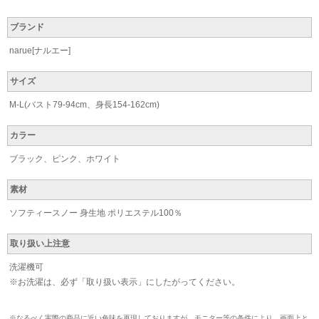
ブランド
narue[ナルエー]
サイズ
M-L(バスト79-94cm、身長154-162cm)
カラー
ブラック、ピンク、ホワイト
素材
ソフティースノー 身生地 ポリエステル100％
取り扱い上注意
洗濯機可
※お洗濯は、必ず「取り扱い表示」にしたがってください。
※なるべく実際の商品に近い色味を再現しておりますが、モニター等の条件により、画面上と