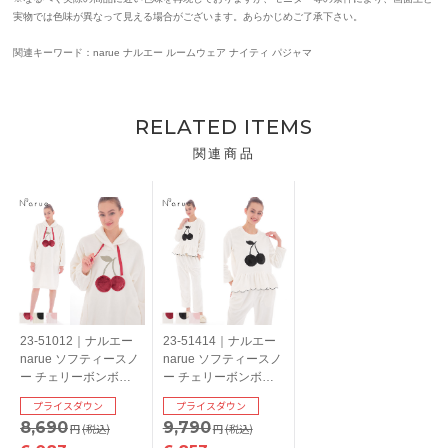
実物では色味が異なって見える場合がございます。あらかじめご了承下さい。
関連キーワード：narue ナルエー ルームウェア ナイティ パジャマ
RELATED ITEMS
関連商品
23-51012｜ナルエー
23-51414｜ナルエー
narue ソフティースノ
narue ソフティースノ
ー チェリーボンボン
ー チェリーボンボン
ルームウェア ワンピ
ルームウェア 上下セ
プライスダウン
プライスダウン
ース M-L
ット ペプラム M-L
8,690
9,790
円
(税込)
円
(税込)