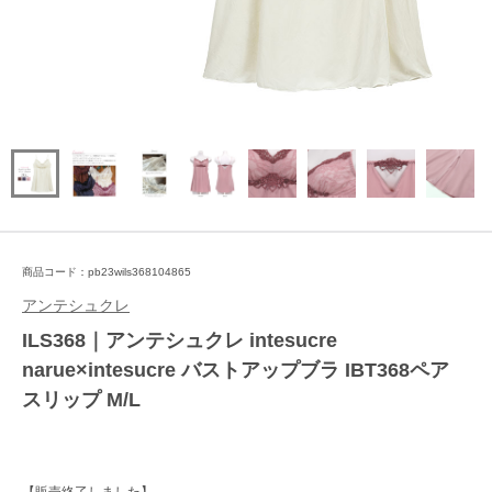
商品コード：pb23wils368104865
アンテシュクレ
ILS368｜アンテシュクレ intesucre
narue×intesucre バストアップブラ IBT368ペア
スリップ M/L