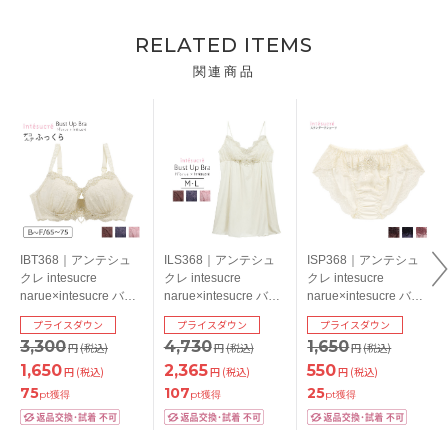
RELATED ITEMS
関連商品
IBT368｜アンテシュ
ILS368｜アンテシュ
ISP368｜アンテシュ
クレ intesucre
クレ intesucre
クレ intesucre
narue×intesucre バス
narue×intesucre バス
narue×intesucre バス
トアップブラ ブラジ
トアップブラ IBT368
トアップブラ IBT368
プライスダウン
プライスダウン
プライスダウン
ャー単品 ふっくらデ
ペア スリップ M/L
ペア スタンダードシ
3,300
4,730
1,650
円
(税込)
円
(税込)
円
(税込)
コルテメイク BCDEF
ョーツ S/M/L
カップ
1,650
2,365
550
円
(税込)
円
(税込)
円
(税込)
75
107
25
pt獲得
pt獲得
pt獲得