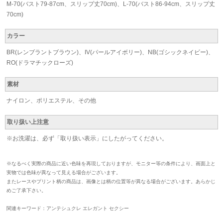
M-70(バスト79-87cm、スリップ丈70cm)、L-70(バスト86-94cm、スリップ丈
70cm)
カラー
BR(レンブラントブラウン)、IV(パールアイボリー)、NB(ゴシックネイビー)、
RO(ドラマチックローズ)
素材
ナイロン、ポリエステル、その他
取り扱い上注意
※お洗濯は、必ず「取り扱い表示」にしたがってください。
※なるべく実際の商品に近い色味を再現しておりますが、モニター等の条件により、画面上と
実物では色味が異なって見える場合がございます。
またレースやプリント柄の商品は、画像とは柄の位置等が異なる場合がございます。あらかじ
めご了承下さい。
関連キーワード：アンテシュクレ エレガント セクシー