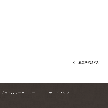
履歴を残さない
プライバシーポリシー
サイトマップ