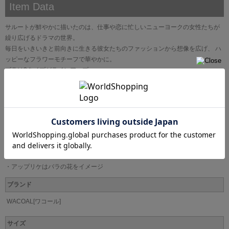
Item Data
サルートが鮮やかに描いたのは、仕事や恋に忙しいニューヨークの女性たちが
繰り広げるドラマの世界。
毎日をいきいきと前向きに生きる彼女たちのファッションから想像を広げ、 ハ
ッピーなフラワーモチーフで華やかに。
ブラは3タイプがラインアップ。
●くっきりと深い谷間を
バストボリュームを脇から中央に寄せ、きれいな谷間をつくるプッシュアップ
タイプ
・カップには刺繍の柄に合わせたプリントレースを使用
・カップのレースにはラメ糸を使用
・カップのアップリケにはスワロフスキー・クリスタルを使用
・アップリケはバラの花をイメージ
ブランド
WACOAL[ワコール]
サイズ