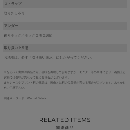
ストラップ
取り外し不可
アンダー
後ろホック／ホック２段２調節
取り扱い上注意
お洗濯は、必ず「取り扱い表示」にしたがってください。
※なるべく実際の商品に近い色味を再現しておりますが、モニター等の条件により、画面上と
実物では色味が異なって見える場合がございます。
またレースやプリント柄の商品は、画像とは柄の位置等が異なる場合がございます。あらかじ
めご了承下さい。
関連キーワード：Wacoal Salute
RELATED ITEMS
関連商品