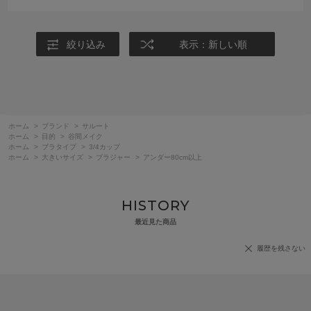
絞り込み
表示：新しい順
ホーム
>
ブランド
>
サルート
ホーム
>
目的
>
谷間メイク
ホーム
>
ブラタイプ
>
3/4カップ
ホーム
>
大きいサイズ
>
ブラジャー
>
アンダー80cm以上
HISTORY
最近見た商品
履歴を残さない