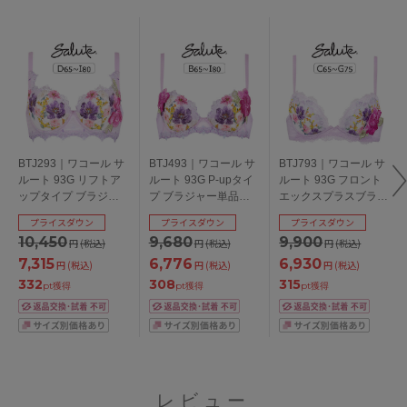
BTJ293｜ワコール サ
BTJ493｜ワコール サ
BTJ793｜ワコール サ
ルート 93G リフトア
ルート 93G P-upタイ
ルート 93G フロント
ップタイプ ブラジャ
プ ブラジャー単品
エックスプラスブラ
ー単品 DEFGHIカップ
BCDEFGHIカップ ア
ブラジャー単品
プライスダウン
プライスダウン
プライスダウン
アンダー
ンダー
CDEFGカップ アンダ
10,450
9,680
9,900
円
(税込)
円
(税込)
円
(税込)
65/70/75/80/85cm
65/70/75/80/85cm
ー65/70/75cm
7,315
6,776
6,930
円
(税込)
円
(税込)
円
(税込)
332
308
315
pt獲得
pt獲得
pt獲得
レビュー