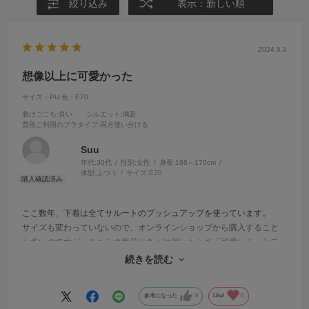
絞り込み
表示：新しい順
2024.9.3
想像以上に可愛かった
サイズ：PU
色：E70
着けごこち
:良い
シルエット
:満足
普段ご利用のブラタイプ
:両方使い分ける
Suu
年代:
30代
性別:
女性
身長:
166～170cm
体型:
ふつう
サイズ:
E70
ここ数年、下着は全てサルートのプッシュアップを使っています。
サイズも変わっていないので、オンラインショップから購入すること
も多いのですが、こちらの商品は久々に届いたとき「可愛い！」とテ
ンションが上がってしまいました。色づかいが好みです。大満足の買
続きを読む
い物でした。
参考になった
0
Like!
0