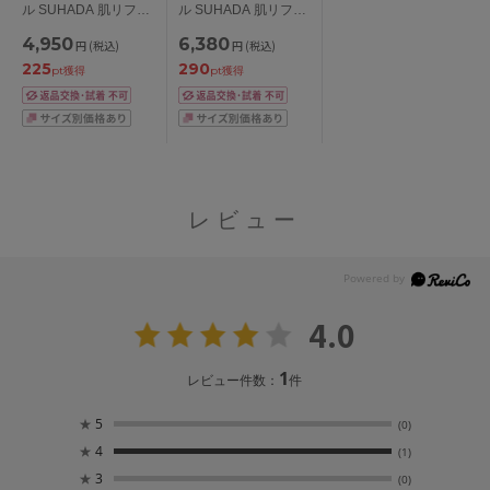
ル SUHADA 肌リフト
ル SUHADA 肌リフト
プラス ショートガー
プラス ロングガード
4,950
6,380
円
(税込)
円
(税込)
ドル ショート丈・ジ
ル ジャストウエス
225
290
ャストウエスト
ト・ロング丈
pt獲得
pt獲得
58/64/70/76/82
58/64/70/76/82/90/98
レビュー
4.0
1
レビュー件数：
件
★
5
(0)
★
4
(1)
★
3
(0)