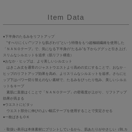
Item Data
●下半身のたるみをリフトアップ
“すべりにくい”“ソフトな肌ざわり”という特徴をもつ超極細繊維を使用した
「ＮＡＮＯテープ」で、気になる下半身の“たるみ”を下からググッと引き上げ、
スリムなシルエットを追求（肌リフト構造）
●おなか・ヒップは、より美しいシルエット
はきこみ丈を通常のジャストウエストより高めの丈にすることで、おなか・
ヒップのリフトアップ効果を高め、よりスリムなシルエットを追求。さらにヒ
ップ下はパワー切り替えのない素材で、たるみをぴったり包み、美しいシルエ
ットをキープ
素肌に直接はくことで「ＮＡＮＯテープ」の密着度が上がり、リフトアップ
効果が高まる
●ウエストにピタッ
ウエスト部分に伸びのよい幅広テープを使用することで安定させる
●一枚ばきもＯＫ
・取扱い表示は本体素材にプリントしているから、肌あたりがやさしい（BLカ