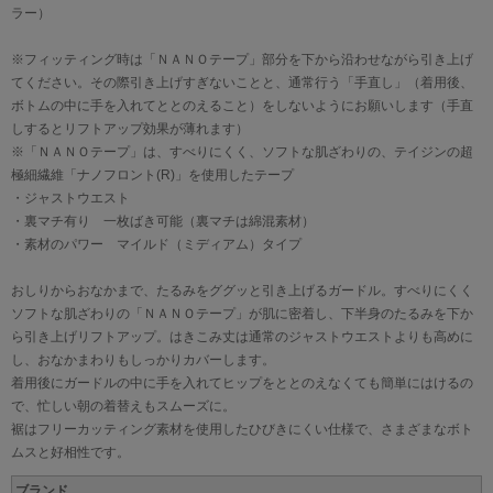
ラー）
※フィッティング時は「ＮＡＮＯテープ」部分を下から沿わせながら引き上げ
てください。その際引き上げすぎないことと、通常行う「手直し」（着用後、
ボトムの中に手を入れてととのえること）をしないようにお願いします（手直
しするとリフトアップ効果が薄れます）
※「ＮＡＮＯテープ」は、すべりにくく、ソフトな肌ざわりの、テイジンの超
極細繊維「ナノフロント(R)」を使用したテープ
・ジャストウエスト
・裏マチ有り 一枚ばき可能（裏マチは綿混素材）
・素材のパワー マイルド（ミディアム）タイプ
おしりからおなかまで、たるみをググッと引き上げるガードル。すべりにくく
ソフトな肌ざわりの「ＮＡＮＯテープ」が肌に密着し、下半身のたるみを下か
ら引き上げリフトアップ。はきこみ丈は通常のジャストウエストよりも高めに
し、おなかまわりもしっかりカバーします。
着用後にガードルの中に手を入れてヒップをととのえなくても簡単にはけるの
で、忙しい朝の着替えもスムーズに。
裾はフリーカッティング素材を使用したひびきにくい仕様で、さまざまなボト
ムスと好相性です。
ブランド