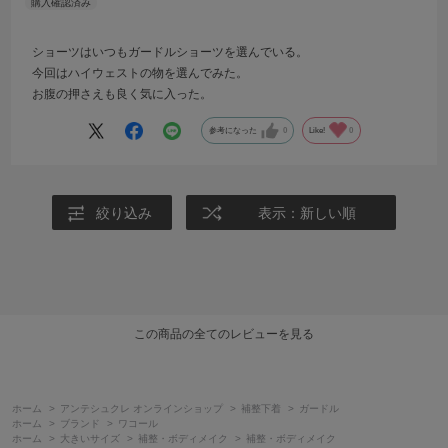
ショーツはいつもガードルショーツを選んでいる。
今回はハイウェストの物を選んでみた。
お腹の押さえも良く気に入った。
参考になった
0
Like!
0
絞り込み
表示：新しい順
この商品の全てのレビューを見る
ホーム
>
アンテシュクレ オンラインショップ
>
補整下着
>
ガードル
ホーム
>
ブランド
>
ワコール
ホーム
>
大きいサイズ
>
補整・ボディメイク
>
補整・ボディメイク