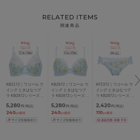
RELATED ITEMS
関連商品
KB2172｜ワコール ウ
KB2872｜ワコール ウ
KF2372｜ワコール ウ
イング ときはなつブ
イング ときはなつブ
イング ときはなつブ
ラ KB2872シリーズ ブ
ラ KB2872シリーズ ブ
ラ KB2872シリーズ ス
ラジャー単品 フルカ
ラジャー単品
タンダードショーツ
5,280
5,280
2,420
円
(税込)
円
(税込)
円
(税込)
ップ CDEFカップ ア
ABCDEFカップ アン
M/L/LL
240
240
110
ンダー70/75/80/85cm
ダー65/70/75/80/85cm
pt獲得
pt獲得
pt獲得