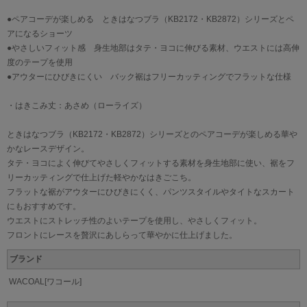
●ペアコーデが楽しめる ときはなつブラ（KB2172・KB2872）シリーズとペ
アになるショーツ
●やさしいフィット感 身生地部はタテ・ヨコに伸びる素材、ウエストには高伸
度のテープを使用
●アウターにひびきにくい バック裾はフリーカッティングでフラットな仕様
・はきこみ丈：あさめ（ローライズ）
ときはなつブラ（KB2172・KB2872）シリーズとのペアコーデが楽しめる華や
かなレースデザイン。
タテ・ヨコによく伸びてやさしくフィットする素材を身生地部に使い、裾をフ
リーカッティングで仕上げた軽やかなはきごこち。
フラットな裾がアウターにひびきにくく、パンツスタイルやタイトなスカート
にもおすすめです。
ウエストにストレッチ性のよいテープを使用し、やさしくフィット。
フロントにレースを贅沢にあしらって華やかに仕上げました。
ブランド
WACOAL[ワコール]